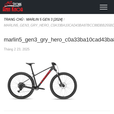
TRANG CHỦ
/
MARLIN 5 GEN 3 [2024]
/
MARLIN5_GEN3_GRY_HERO_C0A33BA10CAD43BA87BCC88DBB255B
marlin5_gen3_gry_hero_c0a33ba10cad43b
Tháng 2 23, 2025