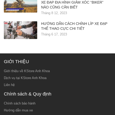
XE ĐẠP ĐỊA HÌNH GIẢM XÓC “BIKER”
NÀO CŨNG CẦN BIẾT
Tháng 8 12, 2023
HƯỚNG DẪN CÁCH CHỈNH LÍP XE ĐẠP
THỂ THAO CỰC CHI TIẾT
Tháng 6 17, 2023
GIỚI THIỆU
Giới thiệu về KStore Anh Khoa
Dịch vụ tại KStore Anh Khoa
Liên hệ
Chính sách & Quy định
Chính sách bảo hành
Hướng dẫn mua xe