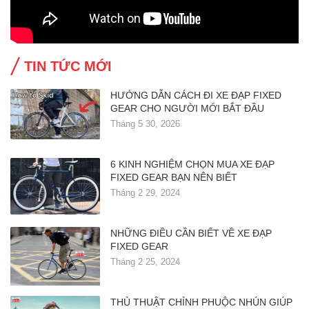
TIN TỨC MỚI
HƯỚNG DẪN CÁCH ĐI XE ĐẠP FIXED
GEAR CHO NGƯỜI MỚI BẮT ĐẦU
Tháng 5 30, 2026
6 KINH NGHIỆM CHỌN MUA XE ĐẠP
FIXED GEAR BẠN NÊN BIẾT
Tháng 2 29, 2024
NHỮNG ĐIỀU CẦN BIẾT VỀ XE ĐẠP
FIXED GEAR
Tháng 2 25, 2024
THỦ THUẬT CHỈNH PHUỘC NHÚN GIÚP