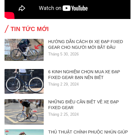
TIN TỨC MỚI
HƯỚNG DẪN CÁCH ĐI XE ĐẠP FIXED
GEAR CHO NGƯỜI MỚI BẮT ĐẦU
Tháng 5 30, 2026
6 KINH NGHIỆM CHỌN MUA XE ĐẠP
FIXED GEAR BẠN NÊN BIẾT
Tháng 2 29, 2024
NHỮNG ĐIỀU CẦN BIẾT VỀ XE ĐẠP
FIXED GEAR
Tháng 2 25, 2024
THỦ THUẬT CHỈNH PHUỘC NHÚN GIÚP