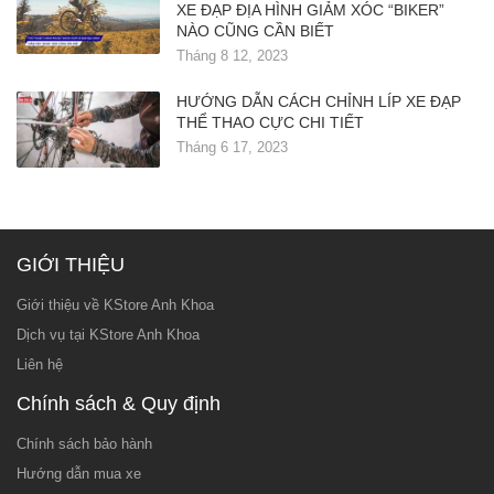
XE ĐẠP ĐỊA HÌNH GIẢM XÓC “BIKER”
NÀO CŨNG CẦN BIẾT
Tháng 8 12, 2023
HƯỚNG DẪN CÁCH CHỈNH LÍP XE ĐẠP
THỂ THAO CỰC CHI TIẾT
Tháng 6 17, 2023
GIỚI THIỆU
Giới thiệu về KStore Anh Khoa
Dịch vụ tại KStore Anh Khoa
Liên hệ
Chính sách & Quy định
Chính sách bảo hành
Hướng dẫn mua xe