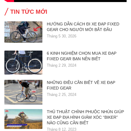
TIN TỨC MỚI
HƯỚNG DẪN CÁCH ĐI XE ĐẠP FIXED
GEAR CHO NGƯỜI MỚI BẮT ĐẦU
Tháng 5 30, 2026
6 KINH NGHIỆM CHỌN MUA XE ĐẠP
FIXED GEAR BẠN NÊN BIẾT
Tháng 2 29, 2024
NHỮNG ĐIỀU CẦN BIẾT VỀ XE ĐẠP
FIXED GEAR
Tháng 2 25, 2024
THỦ THUẬT CHỈNH PHUỘC NHÚN GIÚP
XE ĐẠP ĐỊA HÌNH GIẢM XÓC “BIKER”
NÀO CŨNG CẦN BIẾT
Tháng 8 12, 2023