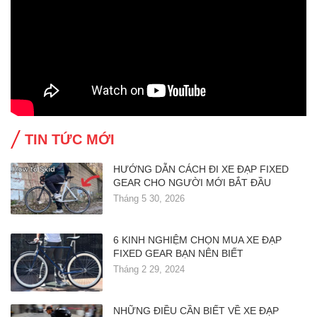
TIN TỨC MỚI
HƯỚNG DẪN CÁCH ĐI XE ĐẠP FIXED
GEAR CHO NGƯỜI MỚI BẮT ĐẦU
Tháng 5 30, 2026
6 KINH NGHIỆM CHỌN MUA XE ĐẠP
FIXED GEAR BẠN NÊN BIẾT
Tháng 2 29, 2024
NHỮNG ĐIỀU CẦN BIẾT VỀ XE ĐẠP