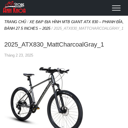
TRANG CHỦ
/
XE ĐẠP ĐỊA HÌNH MTB GIANT ATX 830 – PHANH ĐĨA,
BÁNH 27.5 INCHES – 2025
/
2025_ATX830_MATTCHARCOALGRAY_1
2025_ATX830_MattCharcoalGray_1
Tháng 2 23, 2025