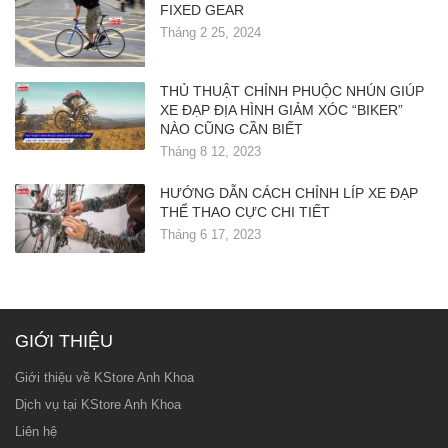
FIXED GEAR
Tháng 2 25, 2024
THỦ THUẬT CHỈNH PHUỘC NHÚN GIÚP
XE ĐẠP ĐỊA HÌNH GIẢM XÓC “BIKER”
NÀO CŨNG CẦN BIẾT
Tháng 8 12, 2023
HƯỚNG DẪN CÁCH CHỈNH LÍP XE ĐẠP
THỂ THAO CỰC CHI TIẾT
Tháng 6 17, 2023
GIỚI THIỆU
Giới thiệu về KStore Anh Khoa
Dịch vụ tại KStore Anh Khoa
Liên hệ