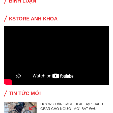
BÌNH LUẬN
KSTORE ANH KHOA
TIN TỨC MỚI
HƯỚNG DẪN CÁCH ĐI XE ĐẠP FIXED
GEAR CHO NGƯỜI MỚI BẮT ĐẦU