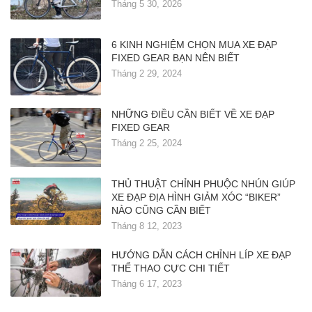
Tháng 5 30, 2026
6 KINH NGHIỆM CHỌN MUA XE ĐẠP
FIXED GEAR BẠN NÊN BIẾT
Tháng 2 29, 2024
NHỮNG ĐIỀU CẦN BIẾT VỀ XE ĐẠP
FIXED GEAR
Tháng 2 25, 2024
THỦ THUẬT CHỈNH PHUỘC NHÚN GIÚP
XE ĐẠP ĐỊA HÌNH GIẢM XÓC “BIKER”
NÀO CŨNG CẦN BIẾT
Tháng 8 12, 2023
HƯỚNG DẪN CÁCH CHỈNH LÍP XE ĐẠP
THỂ THAO CỰC CHI TIẾT
Tháng 6 17, 2023