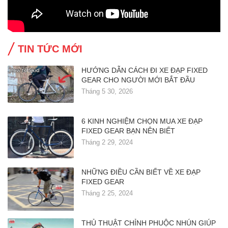
TIN TỨC MỚI
HƯỚNG DẪN CÁCH ĐI XE ĐẠP FIXED
GEAR CHO NGƯỜI MỚI BẮT ĐẦU
Tháng 5 30, 2026
6 KINH NGHIỆM CHỌN MUA XE ĐẠP
FIXED GEAR BẠN NÊN BIẾT
Tháng 2 29, 2024
NHỮNG ĐIỀU CẦN BIẾT VỀ XE ĐẠP
FIXED GEAR
Tháng 2 25, 2024
THỦ THUẬT CHỈNH PHUỘC NHÚN GIÚP