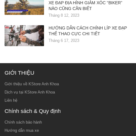
XE ĐẠP ĐỊA HÌNH GIẢM XÓC “BIKER”
NÀO CŨNG CẦN BIẾT
Tháng 8 12, 2023
HƯỚNG DẪN CÁCH CHỈNH LÍP XE ĐẠP
THỂ THAO CỰC CHI TIẾT
Tháng 6 17, 2023
GIỚI THIỆU
Giới thiệu về KStore Anh Khoa
Dịch vụ tại KStore Anh Khoa
Liên hệ
Chính sách & Quy định
Chính sách bảo hành
Hướng dẫn mua xe