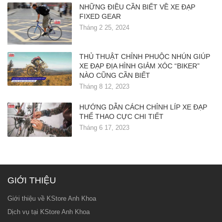
NHỮNG ĐIỀU CẦN BIẾT VỀ XE ĐẠP
FIXED GEAR
Tháng 2 25, 2024
THỦ THUẬT CHỈNH PHUỘC NHÚN GIÚP
XE ĐẠP ĐỊA HÌNH GIẢM XÓC “BIKER”
NÀO CŨNG CẦN BIẾT
Tháng 8 12, 2023
HƯỚNG DẪN CÁCH CHỈNH LÍP XE ĐẠP
THỂ THAO CỰC CHI TIẾT
Tháng 6 17, 2023
GIỚI THIỆU
Giới thiệu về KStore Anh Khoa
Dịch vụ tại KStore Anh Khoa