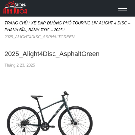
TRANG CHỦ
/
XE ĐẠP ĐƯỜNG PHỐ TOURING LIV ALIGHT 4 DISC –
PHANH ĐĨA, BÁNH 700C – 2025
/
2025_ALIGHT4DISC_ASPHALTGREEN
2025_Alight4Disc_AsphaltGreen
Tháng 2 23, 2025