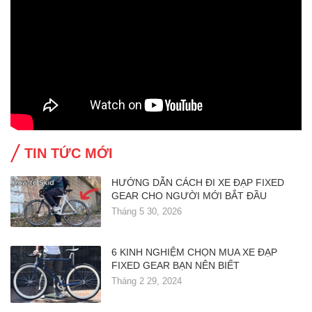
TIN TỨC MỚI
HƯỚNG DẪN CÁCH ĐI XE ĐẠP FIXED
GEAR CHO NGƯỜI MỚI BẮT ĐẦU
Tháng 5 30, 2026
6 KINH NGHIỆM CHỌN MUA XE ĐẠP
FIXED GEAR BẠN NÊN BIẾT
Tháng 2 29, 2024