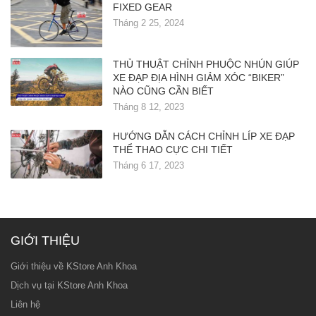
FIXED GEAR
Tháng 2 25, 2024
THỦ THUẬT CHỈNH PHUỘC NHÚN GIÚP
XE ĐẠP ĐỊA HÌNH GIẢM XÓC “BIKER”
NÀO CŨNG CẦN BIẾT
Tháng 8 12, 2023
HƯỚNG DẪN CÁCH CHỈNH LÍP XE ĐẠP
THỂ THAO CỰC CHI TIẾT
Tháng 6 17, 2023
GIỚI THIỆU
Giới thiệu về KStore Anh Khoa
Dịch vụ tại KStore Anh Khoa
Liên hệ