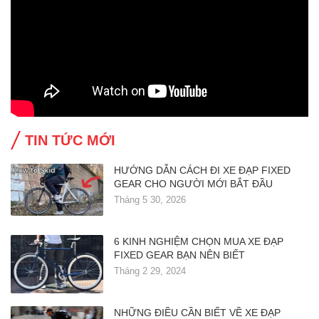
TIN TỨC MỚI
HƯỚNG DẪN CÁCH ĐI XE ĐẠP FIXED
GEAR CHO NGƯỜI MỚI BẮT ĐẦU
Tháng 5 30, 2026
6 KINH NGHIỆM CHỌN MUA XE ĐẠP
FIXED GEAR BẠN NÊN BIẾT
Tháng 2 29, 2024
NHỮNG ĐIỀU CẦN BIẾT VỀ XE ĐẠP