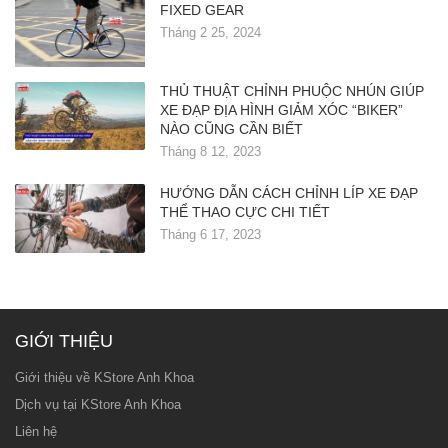
FIXED GEAR
Tháng 2 25, 2024
THỦ THUẬT CHỈNH PHUỘC NHÚN GIÚP
XE ĐẠP ĐỊA HÌNH GIẢM XÓC “BIKER”
NÀO CŨNG CẦN BIẾT
Tháng 8 12, 2023
HƯỚNG DẪN CÁCH CHỈNH LÍP XE ĐẠP
THỂ THAO CỰC CHI TIẾT
Tháng 6 17, 2023
GIỚI THIỆU
Giới thiệu về KStore Anh Khoa
Dịch vụ tại KStore Anh Khoa
Liên hệ