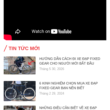
TIN TỨC MỚI
HƯỚNG DẪN CÁCH ĐI XE ĐẠP FIXED
GEAR CHO NGƯỜI MỚI BẮT ĐẦU
Tháng 5 30, 2026
6 KINH NGHIỆM CHỌN MUA XE ĐẠP
FIXED GEAR BẠN NÊN BIẾT
Tháng 2 29, 2024
NHỮNG ĐIỀU CẦN BIẾT VỀ XE ĐẠP