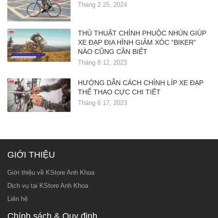
Tháng 2 25, 2024
THỦ THUẬT CHỈNH PHUỘC NHÚN GIÚP
XE ĐẠP ĐỊA HÌNH GIẢM XÓC “BIKER”
NÀO CŨNG CẦN BIẾT
Tháng 8 12, 2023
HƯỚNG DẪN CÁCH CHỈNH LÍP XE ĐẠP
THỂ THAO CỰC CHI TIẾT
Tháng 6 17, 2023
GIỚI THIỆU
Giới thiệu về KStore Anh Khoa
Dịch vụ tại KStore Anh Khoa
Liên hệ
Chính sách & Quy định