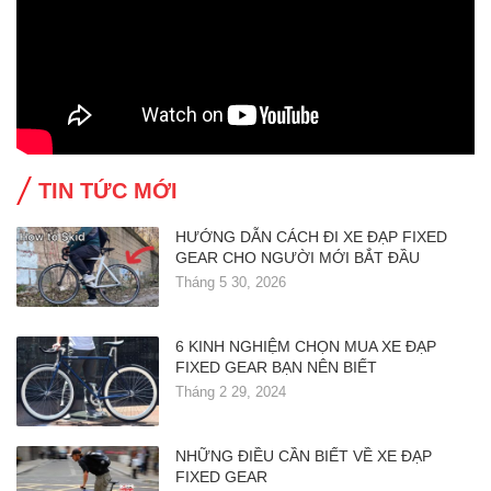
TIN TỨC MỚI
HƯỚNG DẪN CÁCH ĐI XE ĐẠP FIXED
GEAR CHO NGƯỜI MỚI BẮT ĐẦU
Tháng 5 30, 2026
6 KINH NGHIỆM CHỌN MUA XE ĐẠP
FIXED GEAR BẠN NÊN BIẾT
Tháng 2 29, 2024
NHỮNG ĐIỀU CẦN BIẾT VỀ XE ĐẠP
FIXED GEAR