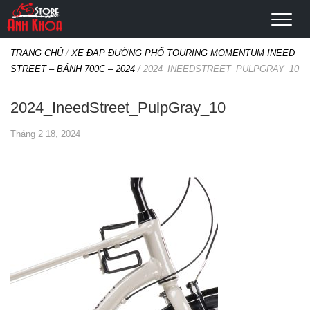
TRANG CHỦ
/
XE ĐẠP ĐƯỜNG PHỐ TOURING MOMENTUM INEED
STREET – BÁNH 700C – 2024
/
2024_INEEDSTREET_PULPGRAY_10
2024_IneedStreet_PulpGray_10
Tháng 2 18, 2024