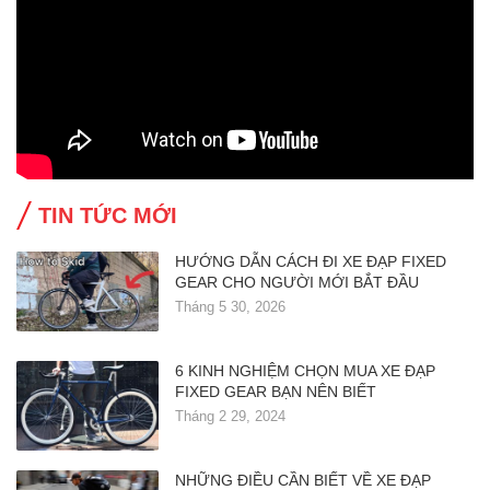
TIN TỨC MỚI
HƯỚNG DẪN CÁCH ĐI XE ĐẠP FIXED
GEAR CHO NGƯỜI MỚI BẮT ĐẦU
Tháng 5 30, 2026
6 KINH NGHIỆM CHỌN MUA XE ĐẠP
FIXED GEAR BẠN NÊN BIẾT
Tháng 2 29, 2024
NHỮNG ĐIỀU CẦN BIẾT VỀ XE ĐẠP