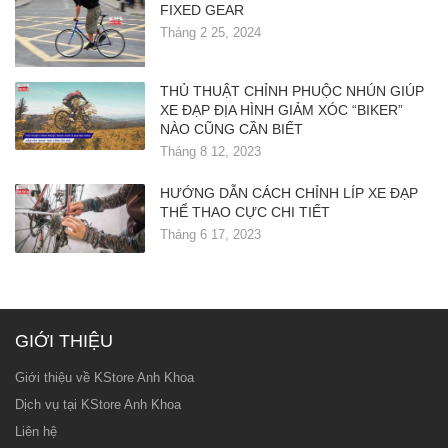
FIXED GEAR
Tháng 2 25, 2024
THỦ THUẬT CHỈNH PHUỘC NHÚN GIÚP
XE ĐẠP ĐỊA HÌNH GIẢM XÓC “BIKER”
NÀO CŨNG CẦN BIẾT
Tháng 8 12, 2023
HƯỚNG DẪN CÁCH CHỈNH LÍP XE ĐẠP
THỂ THAO CỰC CHI TIẾT
Tháng 6 17, 2023
GIỚI THIỆU
Giới thiệu về KStore Anh Khoa
Dịch vụ tại KStore Anh Khoa
Liên hệ