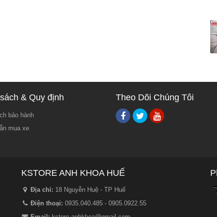
sách & Quy định
Theo Dõi Chúng Tôi
ch bảo hành
ẫn mua xe
KSTORE ANH KHOA HUẾ
P
Địa chỉ:
18 Nguyễn Huệ - TP Huế
Điện thoại:
0935.040.485 - 0905.0922.55
Email:
kstore.anhkhoa@gmail.com