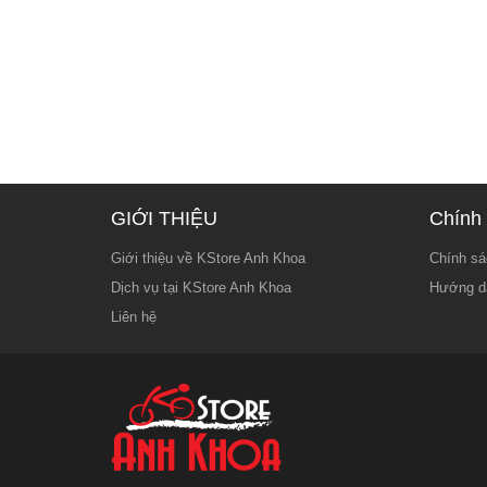
GIỚI THIỆU
Chính 
Giới thiệu về KStore Anh Khoa
Chính sá
Dịch vụ tại KStore Anh Khoa
Hướng d
Liên hệ