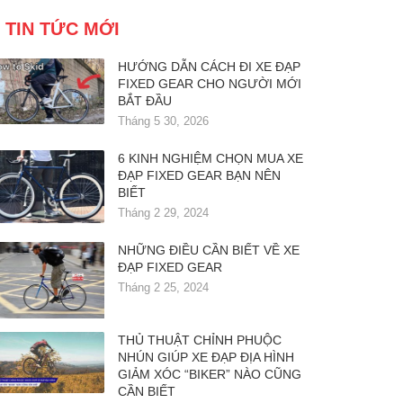
TIN TỨC MỚI
HƯỚNG DẪN CÁCH ĐI XE ĐẠP
FIXED GEAR CHO NGƯỜI MỚI
BẮT ĐẦU
Tháng 5 30, 2026
6 KINH NGHIỆM CHỌN MUA XE
ĐẠP FIXED GEAR BẠN NÊN
BIẾT
Tháng 2 29, 2024
NHỮNG ĐIỀU CẦN BIẾT VỀ XE
ĐẠP FIXED GEAR
Tháng 2 25, 2024
THỦ THUẬT CHỈNH PHUỘC
NHÚN GIÚP XE ĐẠP ĐỊA HÌNH
GIẢM XÓC “BIKER” NÀO CŨNG
CẦN BIẾT