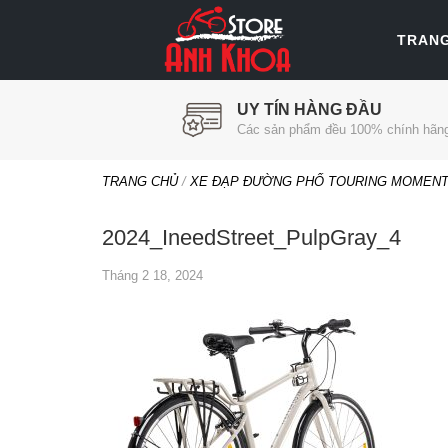
TRAN
UY TÍN HÀNG ĐẦU
Các sản phẩm đều 100% chính hãn
TRANG CHỦ
/
XE ĐẠP ĐƯỜNG PHỐ TOURING MOMENTUM
2024_IneedStreet_PulpGray_4
Tháng 2 18, 2024