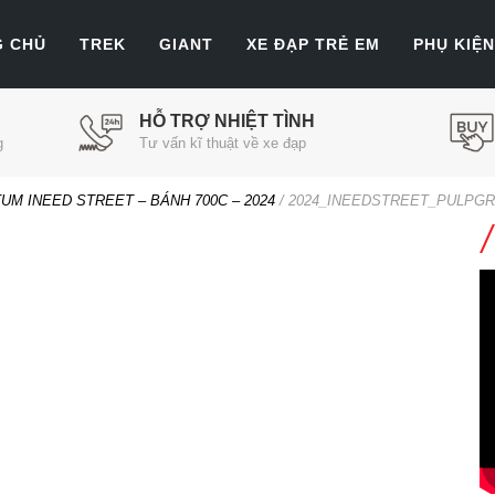
G CHỦ
TREK
GIANT
XE ĐẠP TRẺ EM
PHỤ KIỆN
HỖ TRỢ NHIỆT TÌNH
g
Tư vấn kĩ thuật về xe đạp
 INEED STREET – BÁNH 700C – 2024
/
2024_INEEDSTREET_PULPGR