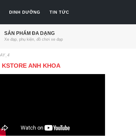
DINH DƯỠNG
TIN TỨC
SẢN PHẨM ĐA DẠNG
Xe đạp, phụ kiện, đồ chơi xe đạp
AY_4
KSTORE ANH KHOA