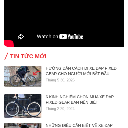
TIN TỨC MỚI
HƯỚNG DẪN CÁCH ĐI XE ĐẠP FIXED
GEAR CHO NGƯỜI MỚI BẮT ĐẦU
Tháng 5 30, 2026
6 KINH NGHIỆM CHỌN MUA XE ĐẠP
FIXED GEAR BẠN NÊN BIẾT
Tháng 2 29, 2024
NHỮNG ĐIỀU CẦN BIẾT VỀ XE ĐẠP