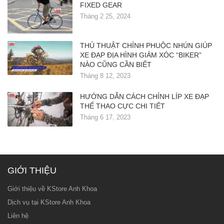
FIXED GEAR
Tháng 2 25, 2024
THỦ THUẬT CHỈNH PHUỘC NHÚN GIÚP
XE ĐẠP ĐỊA HÌNH GIẢM XÓC “BIKER”
NÀO CŨNG CẦN BIẾT
Tháng 8 12, 2023
HƯỚNG DẪN CÁCH CHỈNH LÍP XE ĐẠP
THỂ THAO CỰC CHI TIẾT
Tháng 6 17, 2023
GIỚI THIỆU
Giới thiệu về KStore Anh Khoa
Dịch vụ tại KStore Anh Khoa
Liên hệ