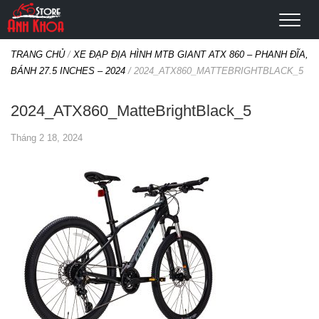
TRANG CHỦ
/
XE ĐẠP ĐỊA HÌNH MTB GIANT ATX 860 – PHANH ĐĨA,
BÁNH 27.5 INCHES – 2024
/
2024_ATX860_MATTEBRIGHTBLACK_5
2024_ATX860_MatteBrightBlack_5
Tháng 2 18, 2024