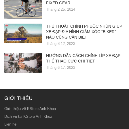
FIXED GEAR
Tháng 2 25, 2024
THỦ THUẬT CHỈNH PHUỘC NHÚN GIÚP
XE ĐẠP ĐỊA HÌNH GIẢM XÓC “BIKER”
NÀO CŨNG CẦN BIẾT
Tháng 8 12, 2023
HƯỚNG DẪN CÁCH CHỈNH LÍP XE ĐẠP
THỂ THAO CỰC CHI TIẾT
Tháng 6 17, 2023
GIỚI THIỆU
Giới thiệu về KStore Anh Khoa
Dịch vụ tại KStore Anh Khoa
Liên hệ