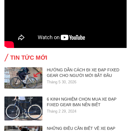
TIN TỨC MỚI
HƯỚNG DẪN CÁCH ĐI XE ĐẠP FIXED
GEAR CHO NGƯỜI MỚI BẮT ĐẦU
Tháng 5 30, 2026
6 KINH NGHIỆM CHỌN MUA XE ĐẠP
FIXED GEAR BẠN NÊN BIẾT
Tháng 2 29, 2024
NHỮNG ĐIỀU CẦN BIẾT VỀ XE ĐẠP