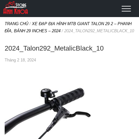
TRANG CHỦ
/
XE ĐẠP ĐỊA HÌNH MTB GIANT TALON 29 2 – PHANH
ĐĨA, BÁNH 29 INCHES – 2024
/
2024_TALON292_METALICBLACK_10
2024_Talon292_MetalicBlack_10
Tháng 2 18, 2024