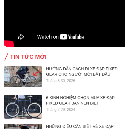
TIN TỨC MỚI
HƯỚNG DẪN CÁCH ĐI XE ĐẠP FIXED
GEAR CHO NGƯỜI MỚI BẮT ĐẦU
Tháng 5 30, 2026
6 KINH NGHIỆM CHỌN MUA XE ĐẠP
FIXED GEAR BẠN NÊN BIẾT
Tháng 2 29, 2024
NHỮNG ĐIỀU CẦN BIẾT VỀ XE ĐẠP