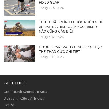
FIXED GEAR
Tháng 2 25, 2024
THỦ THUẬT CHỈNH PHUỘC NHÚN GIÚP
XE ĐẠP ĐỊA HÌNH GIẢM XÓC “BIKER”
NÀO CŨNG CẦN BIẾT
Tháng 8 12, 2023
HƯỚNG DẪN CÁCH CHỈNH LÍP XE ĐẠP
THỂ THAO CỰC CHI TIẾT
Tháng 6 17, 2023
GIỚI THIỆU
Giới thiệu về KStore Anh Khoa
Dịch vụ tại KStore Anh Khoa
Liên hệ