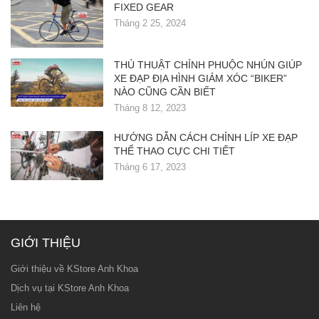
FIXED GEAR
Tháng 2 25, 2024
THỦ THUẬT CHỈNH PHUỘC NHÚN GIÚP
XE ĐẠP ĐỊA HÌNH GIẢM XÓC “BIKER”
NÀO CŨNG CẦN BIẾT
Tháng 8 12, 2023
HƯỚNG DẪN CÁCH CHỈNH LÍP XE ĐẠP
THỂ THAO CỰC CHI TIẾT
Tháng 6 17, 2023
GIỚI THIỆU
Giới thiệu về KStore Anh Khoa
Dịch vụ tại KStore Anh Khoa
Liên hệ