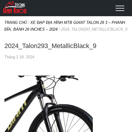
TRANG CHỦ
/
XE ĐẠP ĐỊA HÌNH MTB GIANT TALON 29 3 – PHANH
ĐĨA, BÁNH 29 INCHES – 2024
/
2024_TALON293_METALLICBLACK_9
2024_Talon293_MetallicBlack_9
Tháng 2 18, 2024