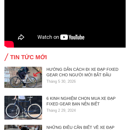
TIN TỨC MỚI
HƯỚNG DẪN CÁCH ĐI XE ĐẠP FIXED
GEAR CHO NGƯỜI MỚI BẮT ĐẦU
Tháng 5 30, 2026
6 KINH NGHIỆM CHỌN MUA XE ĐẠP
FIXED GEAR BẠN NÊN BIẾT
Tháng 2 29, 2024
NHỮNG ĐIỀU CẦN BIẾT VỀ XE ĐẠP