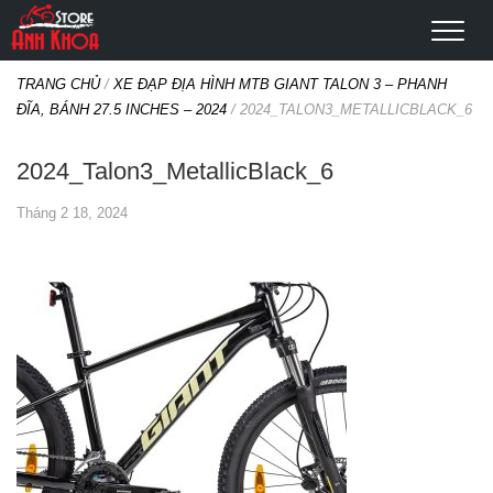
TRANG CHỦ
/
XE ĐẠP ĐỊA HÌNH MTB GIANT TALON 3 – PHANH
ĐĨA, BÁNH 27.5 INCHES – 2024
/
2024_TALON3_METALLICBLACK_6
2024_Talon3_MetallicBlack_6
Tháng 2 18, 2024