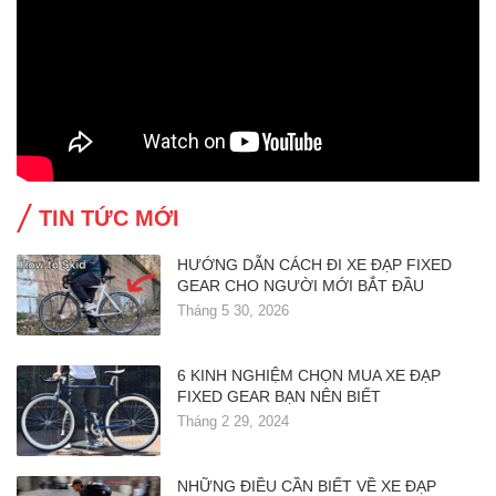
TIN TỨC MỚI
HƯỚNG DẪN CÁCH ĐI XE ĐẠP FIXED
GEAR CHO NGƯỜI MỚI BẮT ĐẦU
Tháng 5 30, 2026
6 KINH NGHIỆM CHỌN MUA XE ĐẠP
FIXED GEAR BẠN NÊN BIẾT
Tháng 2 29, 2024
NHỮNG ĐIỀU CẦN BIẾT VỀ XE ĐẠP