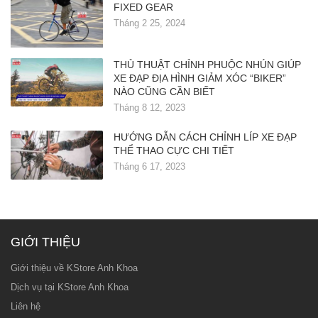
FIXED GEAR
Tháng 2 25, 2024
THỦ THUẬT CHỈNH PHUỘC NHÚN GIÚP
XE ĐẠP ĐỊA HÌNH GIẢM XÓC “BIKER”
NÀO CŨNG CẦN BIẾT
Tháng 8 12, 2023
HƯỚNG DẪN CÁCH CHỈNH LÍP XE ĐẠP
THỂ THAO CỰC CHI TIẾT
Tháng 6 17, 2023
GIỚI THIỆU
Giới thiệu về KStore Anh Khoa
Dịch vụ tại KStore Anh Khoa
Liên hệ