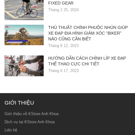
FIXED GEAR
Tháng 2 25, 2024
THỦ THUẬT CHỈNH PHUỘC NHÚN GIÚP
XE ĐẠP ĐỊA HÌNH GIẢM XÓC “BIKER”
NÀO CŨNG CẦN BIẾT
Tháng 8 12, 2023
HƯỚNG DẪN CÁCH CHỈNH LÍP XE ĐẠP
THỂ THAO CỰC CHI TIẾT
Tháng 6 17, 2023
GIỚI THIỆU
Giới thiệu về KStore Anh Khoa
Dịch vụ tại KStore Anh Khoa
Liên hệ