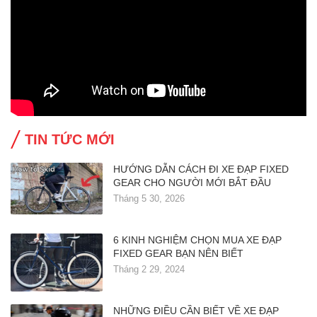
TIN TỨC MỚI
HƯỚNG DẪN CÁCH ĐI XE ĐẠP FIXED
GEAR CHO NGƯỜI MỚI BẮT ĐẦU
Tháng 5 30, 2026
6 KINH NGHIỆM CHỌN MUA XE ĐẠP
FIXED GEAR BẠN NÊN BIẾT
Tháng 2 29, 2024
NHỮNG ĐIỀU CẦN BIẾT VỀ XE ĐẠP