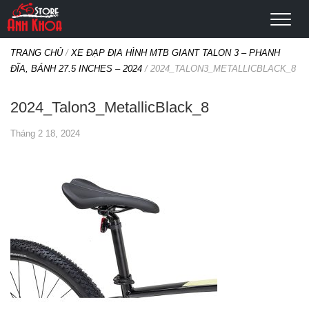
TRANG CHỦ
/
XE ĐẠP ĐỊA HÌNH MTB GIANT TALON 3 – PHANH
ĐĨA, BÁNH 27.5 INCHES – 2024
/
2024_TALON3_METALLICBLACK_8
2024_Talon3_MetallicBlack_8
Tháng 2 18, 2024