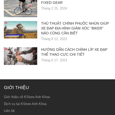
FIXED GEAR
Tháng 2 25, 2024
THỦ THUẬT CHỈNH PHUỘC NHÚN GIÚP
XE ĐẠP ĐỊA HÌNH GIẢM XÓC “BIKER”
NÀO CŨNG CẦN BIẾT
Tháng 8 12, 2023
HƯỚNG DẪN CÁCH CHỈNH LÍP XE ĐẠP
THỂ THAO CỰC CHI TIẾT
Tháng 6 17, 2023
GIỚI THIỆU
Giới thiệu về KStore Anh Khoa
Dịch vụ tại KStore Anh Khoa
Liên hệ