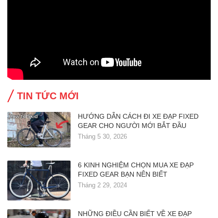
TIN TỨC MỚI
HƯỚNG DẪN CÁCH ĐI XE ĐẠP FIXED
GEAR CHO NGƯỜI MỚI BẮT ĐẦU
Tháng 5 30, 2026
6 KINH NGHIỆM CHỌN MUA XE ĐẠP
FIXED GEAR BẠN NÊN BIẾT
Tháng 2 29, 2024
NHỮNG ĐIỀU CẦN BIẾT VỀ XE ĐẠP