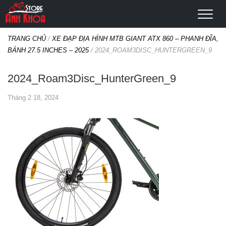
TRANG CHỦ
/
XE ĐẠP ĐỊA HÌNH MTB GIANT ATX 860 – PHANH ĐĨA,
BÁNH 27.5 INCHES – 2025
/
2024_ROAM3DISC_HUNTERGREEN_9
2024_Roam3Disc_HunterGreen_9
Tháng 2 18, 2024