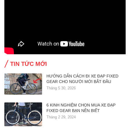
TIN TỨC MỚI
HƯỚNG DẪN CÁCH ĐI XE ĐẠP FIXED
GEAR CHO NGƯỜI MỚI BẮT ĐẦU
Tháng 5 30, 2026
6 KINH NGHIỆM CHỌN MUA XE ĐẠP
FIXED GEAR BẠN NÊN BIẾT
Tháng 2 29, 2024