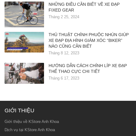
NHỮNG ĐIỀU CẦN BIẾT VỀ XE ĐẠP
FIXED GEAR
Tháng 2 25, 2024
THỦ THUẬT CHỈNH PHUỘC NHÚN GIÚP
XE ĐẠP ĐỊA HÌNH GIẢM XÓC “BIKER”
NÀO CŨNG CẦN BIẾT
Tháng 8 12, 2023
HƯỚNG DẪN CÁCH CHỈNH LÍP XE ĐẠP
THỂ THAO CỰC CHI TIẾT
Tháng 6 17, 2023
GIỚI THIỆU
Giới thiệu về KStore Anh Khoa
Dịch vụ tại KStore Anh Khoa