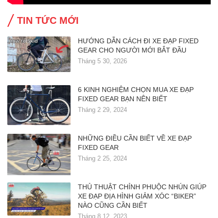
TIN TỨC MỚI
HƯỚNG DẪN CÁCH ĐI XE ĐẠP FIXED
GEAR CHO NGƯỜI MỚI BẮT ĐẦU
Tháng 5 30, 2026
6 KINH NGHIỆM CHỌN MUA XE ĐẠP
FIXED GEAR BẠN NÊN BIẾT
Tháng 2 29, 2024
NHỮNG ĐIỀU CẦN BIẾT VỀ XE ĐẠP
FIXED GEAR
Tháng 2 25, 2024
THỦ THUẬT CHỈNH PHUỘC NHÚN GIÚP
XE ĐẠP ĐỊA HÌNH GIẢM XÓC “BIKER”
NÀO CŨNG CẦN BIẾT
Tháng 8 12, 2023