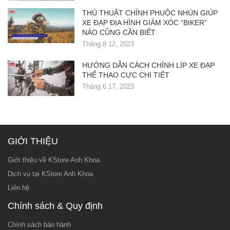
THỦ THUẬT CHỈNH PHUỘC NHÚN GIÚP
XE ĐẠP ĐỊA HÌNH GIẢM XÓC “BIKER”
NÀO CŨNG CẦN BIẾT
Tháng 8 12, 2023
HƯỚNG DẪN CÁCH CHỈNH LÍP XE ĐẠP
THỂ THAO CỰC CHI TIẾT
Tháng 6 17, 2023
GIỚI THIỆU
Giới thiệu về KStore Anh Khoa
Dịch vụ tại KStore Anh Khoa
Liên hệ
Chính sách & Quy định
Chính sách bảo hành