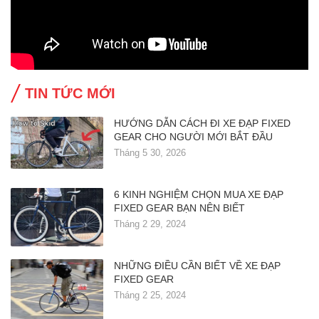
TIN TỨC MỚI
HƯỚNG DẪN CÁCH ĐI XE ĐẠP FIXED
GEAR CHO NGƯỜI MỚI BẮT ĐẦU
Tháng 5 30, 2026
6 KINH NGHIỆM CHỌN MUA XE ĐẠP
FIXED GEAR BẠN NÊN BIẾT
Tháng 2 29, 2024
NHỮNG ĐIỀU CẦN BIẾT VỀ XE ĐẠP
FIXED GEAR
Tháng 2 25, 2024