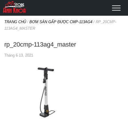
TRANG CHỦ
/
BƠM SÀN GẤP ĐƯỢC CMP-113AG4
/
RP_20CMP-
113AG4_MASTER
rp_20cmp-113ag4_master
Tháng 6 13, 2021