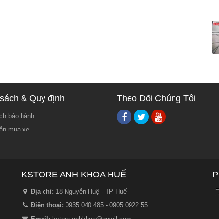
sách & Quy định
Theo Dõi Chúng Tôi
ch bảo hành
ẫn mua xe
KSTORE ANH KHOA HUẾ
P
Địa chỉ:
18 Nguyễn Huệ - TP Huế
Điện thoại:
0935.040.485 - 0905.0922.55
Email:
kstore.anhkhoa@gmail.com