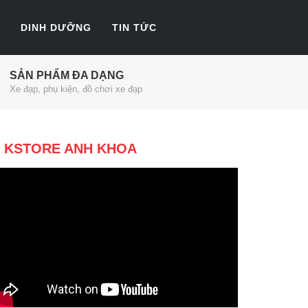
DINH DƯỠNG
TIN TỨC
SẢN PHẨM ĐA DẠNG
Xe đạp, phụ kiện, đồ chơi xe đạp
KSTORE ANH KHOA