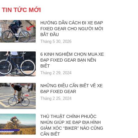
TIN TỨC MỚI
HƯỚNG DẪN CÁCH ĐI XE ĐẠP
FIXED GEAR CHO NGƯỜI MỚI
BẮT ĐẦU
Tháng 5 30, 2026
6 KINH NGHIỆM CHỌN MUA XE
ĐẠP FIXED GEAR BẠN NÊN
BIẾT
Tháng 2 29, 2024
NHỮNG ĐIỀU CẦN BIẾT VỀ XE
ĐẠP FIXED GEAR
Tháng 2 25, 2024
THỦ THUẬT CHỈNH PHUỘC
NHÚN GIÚP XE ĐẠP ĐỊA HÌNH
GIẢM XÓC “BIKER” NÀO CŨNG
CẦN BIẾT