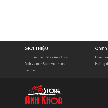
GIỚI THIỆU
Chính 
Giới thiệu về KStore Anh Khoa
Chính sá
Dịch vụ tại KStore Anh Khoa
Hướng d
Liên hệ