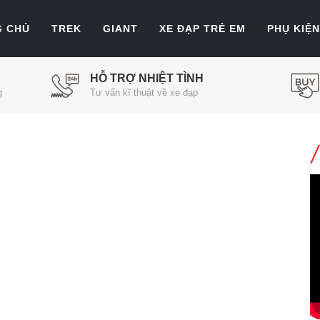
G CHỦ
TREK
GIANT
XE ĐẠP TRẺ EM
PHỤ KIỆN
HỖ TRỢ NHIỆT TÌNH
g
Tư vấn kĩ thuật về xe đạp