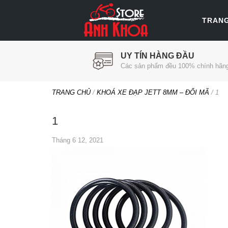
TRAN
UY TÍN HÀNG ĐẦU
Các sản phẩm đều 100% chính hãn
TRANG CHỦ
/
KHOÁ XE ĐẠP JETT 8MM – ĐỔI MÃ
/
1
1
Tháng 6 12, 2021