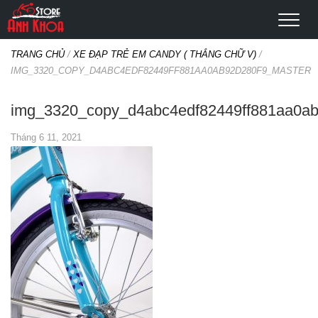
TRANG CHỦ
/
XE ĐẠP TRẺ EM CANDY ( THẮNG CHỮ V)
/
IMG_3320_COPY_D4ABC4EDF82449FF881AA0AB92D280F9_MASTER
img_3320_copy_d4abc4edf82449ff881aa0ab
Tháng 6 11, 2021