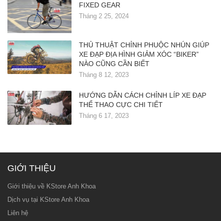
FIXED GEAR
Tháng 2 25, 2024
THỦ THUẬT CHỈNH PHUỘC NHÚN GIÚP
XE ĐẠP ĐỊA HÌNH GIẢM XÓC “BIKER”
NÀO CŨNG CẦN BIẾT
Tháng 8 12, 2023
HƯỚNG DẪN CÁCH CHỈNH LÍP XE ĐẠP
THỂ THAO CỰC CHI TIẾT
Tháng 6 17, 2023
GIỚI THIỆU
Giới thiệu về KStore Anh Khoa
Dịch vụ tại KStore Anh Khoa
Liên hệ