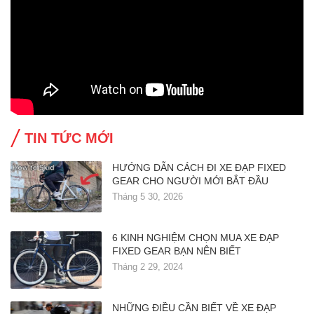
TIN TỨC MỚI
HƯỚNG DẪN CÁCH ĐI XE ĐẠP FIXED
GEAR CHO NGƯỜI MỚI BẮT ĐẦU
Tháng 5 30, 2026
6 KINH NGHIỆM CHỌN MUA XE ĐẠP
FIXED GEAR BẠN NÊN BIẾT
Tháng 2 29, 2024
NHỮNG ĐIỀU CẦN BIẾT VỀ XE ĐẠP