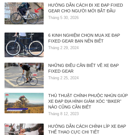
HƯỚNG DẪN CÁCH ĐI XE ĐẠP FIXED
GEAR CHO NGƯỜI MỚI BẮT ĐẦU
Tháng 5 30, 2026
6 KINH NGHIỆM CHỌN MUA XE ĐẠP
FIXED GEAR BẠN NÊN BIẾT
Tháng 2 29, 2024
NHỮNG ĐIỀU CẦN BIẾT VỀ XE ĐẠP
FIXED GEAR
Tháng 2 25, 2024
THỦ THUẬT CHỈNH PHUỘC NHÚN GIÚP
XE ĐẠP ĐỊA HÌNH GIẢM XÓC “BIKER”
NÀO CŨNG CẦN BIẾT
Tháng 8 12, 2023
HƯỚNG DẪN CÁCH CHỈNH LÍP XE ĐẠP
THỂ THAO CỰC CHI TIẾT