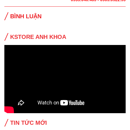
BÌNH LUẬN
KSTORE ANH KHOA
TIN TỨC MỚI