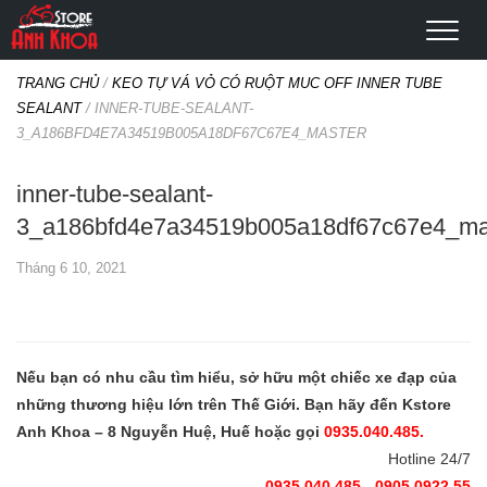
TRANG CHỦ
/
KEO TỰ VÁ VỎ CÓ RUỘT MUC OFF INNER TUBE
SEALANT
/
INNER-TUBE-SEALANT-
3_A186BFD4E7A34519B005A18DF67C67E4_MASTER
inner-tube-sealant-
3_a186bfd4e7a34519b005a18df67c67e4_ma
Tháng 6 10, 2021
Nếu bạn có nhu cầu tìm hiểu, sở hữu một chiếc xe đạp của
những thương hiệu lớn trên Thế Giới. Bạn hãy đến Kstore
Anh Khoa – 8 Nguyễn Huệ, Huế hoặc gọi
0935.040.485.
Hotline 24/7
0935.040.485 - 0905.0922.55