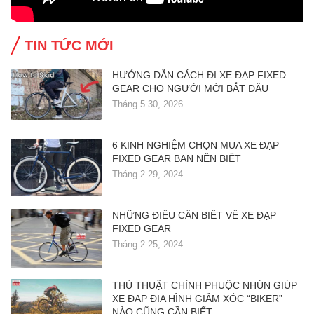
TIN TỨC MỚI
HƯỚNG DẪN CÁCH ĐI XE ĐẠP FIXED
GEAR CHO NGƯỜI MỚI BẮT ĐẦU
Tháng 5 30, 2026
6 KINH NGHIỆM CHỌN MUA XE ĐẠP
FIXED GEAR BẠN NÊN BIẾT
Tháng 2 29, 2024
NHỮNG ĐIỀU CẦN BIẾT VỀ XE ĐẠP
FIXED GEAR
Tháng 2 25, 2024
THỦ THUẬT CHỈNH PHUỘC NHÚN GIÚP
XE ĐẠP ĐỊA HÌNH GIẢM XÓC “BIKER”
NÀO CŨNG CẦN BIẾT