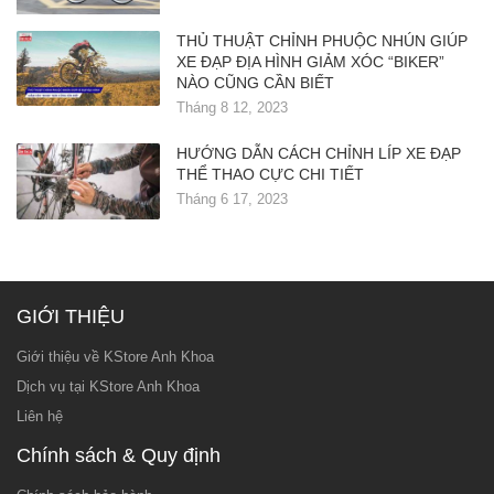
THỦ THUẬT CHỈNH PHUỘC NHÚN GIÚP
XE ĐẠP ĐỊA HÌNH GIẢM XÓC “BIKER”
NÀO CŨNG CẦN BIẾT
Tháng 8 12, 2023
HƯỚNG DẪN CÁCH CHỈNH LÍP XE ĐẠP
THỂ THAO CỰC CHI TIẾT
Tháng 6 17, 2023
GIỚI THIỆU
Giới thiệu về KStore Anh Khoa
Dịch vụ tại KStore Anh Khoa
Liên hệ
Chính sách & Quy định