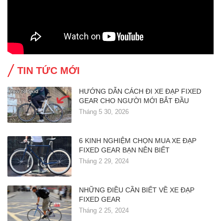
TIN TỨC MỚI
HƯỚNG DẪN CÁCH ĐI XE ĐẠP FIXED
GEAR CHO NGƯỜI MỚI BẮT ĐẦU
Tháng 5 30, 2026
6 KINH NGHIỆM CHỌN MUA XE ĐẠP
FIXED GEAR BẠN NÊN BIẾT
Tháng 2 29, 2024
NHỮNG ĐIỀU CẦN BIẾT VỀ XE ĐẠP
FIXED GEAR
Tháng 2 25, 2024