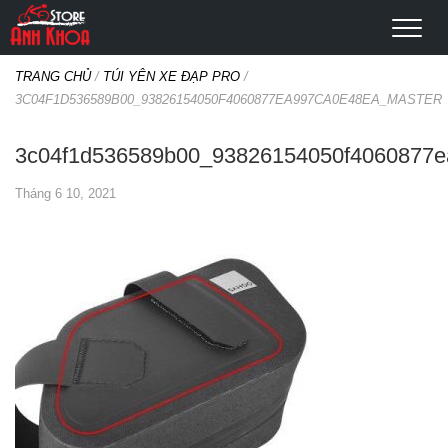
TRANG CHỦ
/
TÚI YÊN XE ĐẠP PRO
/
3C04F1D536589B00_93826154050F4060877EA997CA0E48EA_MASTER
3c04f1d536589b00_93826154050f4060877e
Tháng 6 10, 2021