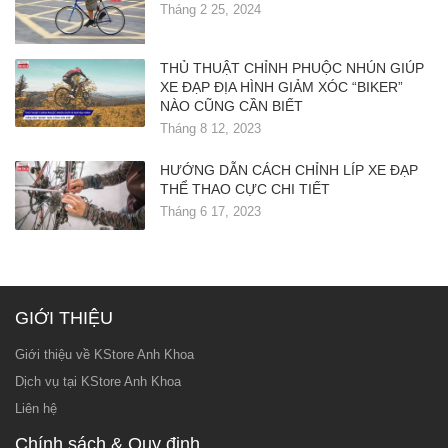
Tháng 2 25, 2024
THỦ THUẬT CHỈNH PHUỘC NHÚN GIÚP
XE ĐẠP ĐỊA HÌNH GIẢM XÓC “BIKER”
NÀO CŨNG CẦN BIẾT
Tháng 8 12, 2023
HƯỚNG DẪN CÁCH CHỈNH LÍP XE ĐẠP
THỂ THAO CỰC CHI TIẾT
Tháng 6 17, 2023
GIỚI THIỆU
Giới thiệu về KStore Anh Khoa
Dịch vụ tại KStore Anh Khoa
Liên hệ
Chính sách & Quy định