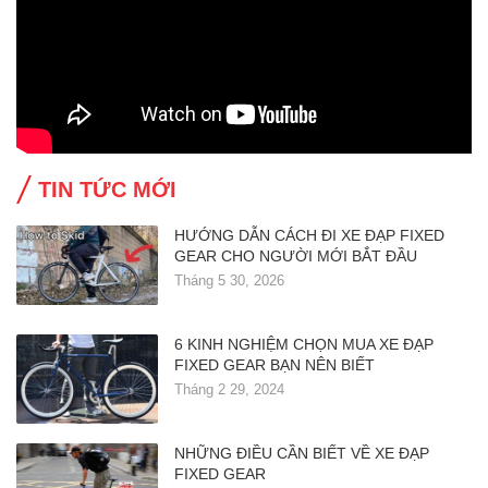
TIN TỨC MỚI
HƯỚNG DẪN CÁCH ĐI XE ĐẠP FIXED
GEAR CHO NGƯỜI MỚI BẮT ĐẦU
Tháng 5 30, 2026
6 KINH NGHIỆM CHỌN MUA XE ĐẠP
FIXED GEAR BẠN NÊN BIẾT
Tháng 2 29, 2024
NHỮNG ĐIỀU CẦN BIẾT VỀ XE ĐẠP
FIXED GEAR