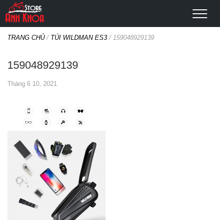
TRANG CHỦ
/
TÚI WILDMAN ES3
/
159048929139
159048929139
Tháng 6 10, 2021