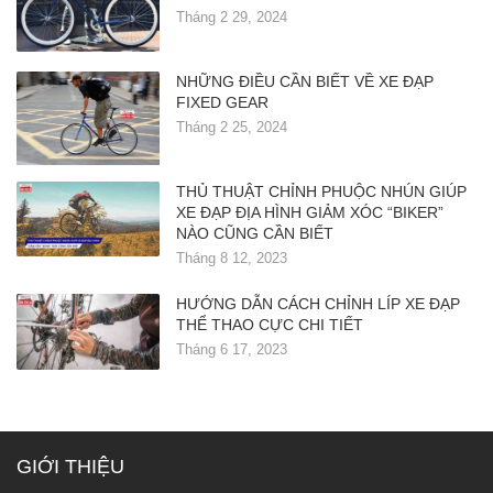
Tháng 2 29, 2024
NHỮNG ĐIỀU CẦN BIẾT VỀ XE ĐẠP
FIXED GEAR
Tháng 2 25, 2024
THỦ THUẬT CHỈNH PHUỘC NHÚN GIÚP
XE ĐẠP ĐỊA HÌNH GIẢM XÓC “BIKER”
NÀO CŨNG CẦN BIẾT
Tháng 8 12, 2023
HƯỚNG DẪN CÁCH CHỈNH LÍP XE ĐẠP
THỂ THAO CỰC CHI TIẾT
Tháng 6 17, 2023
GIỚI THIỆU