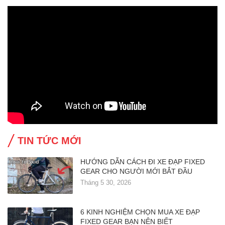
TIN TỨC MỚI
HƯỚNG DẪN CÁCH ĐI XE ĐẠP FIXED
GEAR CHO NGƯỜI MỚI BẮT ĐẦU
Tháng 5 30, 2026
6 KINH NGHIỆM CHỌN MUA XE ĐẠP
FIXED GEAR BẠN NÊN BIẾT