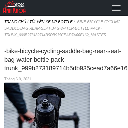
TRANG CHỦ
/
TÚI YÊN XE UR BOTTLE
/
-BIKE-BICYCLE-CYCLING-
SADDLE-BAG-REAR-SEAT-BAG-WATER-BOTTLE-PACK-
TRUNK_999B273189714B5DB935CEAD7A66E162_MASTER
-bike-bicycle-cycling-saddle-bag-rear-seat-
bag-water-bottle-pack-
trunk_999b273189714b5db935cead7a66e16
Tháng 6 9, 2021