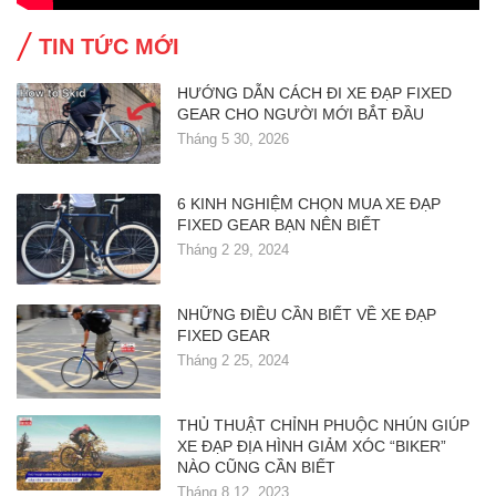
TIN TỨC MỚI
HƯỚNG DẪN CÁCH ĐI XE ĐẠP FIXED
GEAR CHO NGƯỜI MỚI BẮT ĐẦU
Tháng 5 30, 2026
6 KINH NGHIỆM CHỌN MUA XE ĐẠP
FIXED GEAR BẠN NÊN BIẾT
Tháng 2 29, 2024
NHỮNG ĐIỀU CẦN BIẾT VỀ XE ĐẠP
FIXED GEAR
Tháng 2 25, 2024
THỦ THUẬT CHỈNH PHUỘC NHÚN GIÚP
XE ĐẠP ĐỊA HÌNH GIẢM XÓC “BIKER”
NÀO CŨNG CẦN BIẾT
Tháng 8 12, 2023