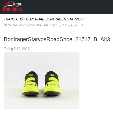
TRANG CHỦ
/
GIÀY ROAD BONTRAGER STARVOS
/
BONTRAGERSTARVOSROADSHOE_21717_B_ALT3
BontragerStarvosRoadShoe_21717_B_Alt3
Tháng 5 12, 2021