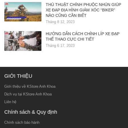
THỦ THUẬT CHỈNH PHUỘC NHÚN GIÚP
XE ĐẠP ĐỊA HÌNH GIẢM XÓC “BIKER”
NÀO CŨNG CẦN BIẾT
Tháng 8 12, 2023
HƯỚNG DẪN CÁCH CHỈNH LÍP XE ĐẠP
THỂ THAO CỰC CHI TIẾT
Tháng 6 17, 2023
GIỚI THIỆU
Giới thiệu về KStore Anh Khoa
Dịch vụ tại KStore Anh Khoa
Liên hệ
Chính sách & Quy định
Chính sách bảo hành