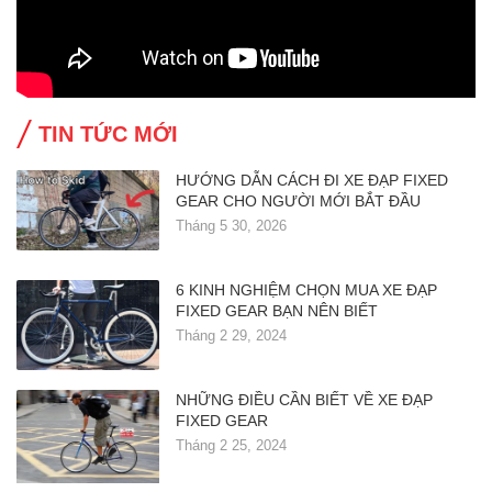
TIN TỨC MỚI
HƯỚNG DẪN CÁCH ĐI XE ĐẠP FIXED
GEAR CHO NGƯỜI MỚI BẮT ĐẦU
Tháng 5 30, 2026
6 KINH NGHIỆM CHỌN MUA XE ĐẠP
FIXED GEAR BẠN NÊN BIẾT
Tháng 2 29, 2024
NHỮNG ĐIỀU CẦN BIẾT VỀ XE ĐẠP
FIXED GEAR
Tháng 2 25, 2024