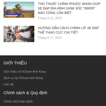
THỦ THUẬT CHỈNH PHUỘC NHÚN GIÚP
XE ĐẠP ĐỊA HÌNH GIẢM XÓC “BIKER”
NÀO CŨNG CẦN BIẾT
Tháng 8 12, 2023
HƯỚNG DẪN CÁCH CHỈNH LÍP XE ĐẠP
THỂ THAO CỰC CHI TIẾT
Tháng 6 17, 2023
GIỚI THIỆU
Giới thiệu về KStore Anh Khoa
Dịch vụ tại KStore Anh Khoa
Liên hệ
Chính sách & Quy định
Chính sách bảo hành