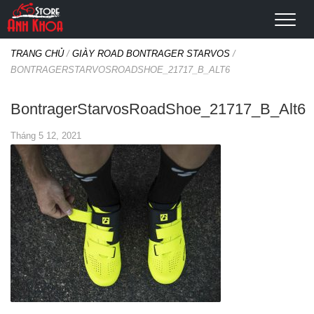
TRANG CHỦ
/
GIÀY ROAD BONTRAGER STARVOS
/
BONTRAGERSTARVOSROADSHOE_21717_B_ALT6
BontragerStarvosRoadShoe_21717_B_Alt6
Tháng 5 12, 2021