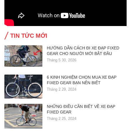
TIN TỨC MỚI
HƯỚNG DẪN CÁCH ĐI XE ĐẠP FIXED
GEAR CHO NGƯỜI MỚI BẮT ĐẦU
Tháng 5 30, 2026
6 KINH NGHIỆM CHỌN MUA XE ĐẠP
FIXED GEAR BẠN NÊN BIẾT
Tháng 2 29, 2024
NHỮNG ĐIỀU CẦN BIẾT VỀ XE ĐẠP
FIXED GEAR
Tháng 2 25, 2024