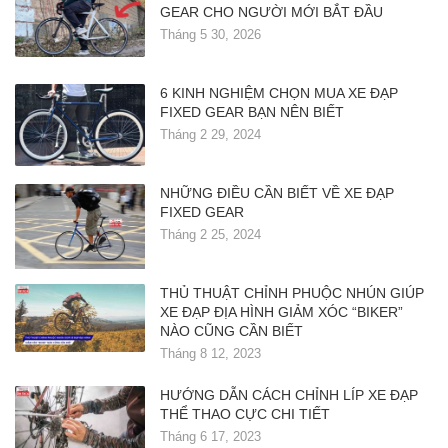
GEAR CHO NGƯỜI MỚI BẮT ĐẦU
Tháng 5 30, 2026
6 KINH NGHIỆM CHỌN MUA XE ĐẠP
FIXED GEAR BẠN NÊN BIẾT
Tháng 2 29, 2024
NHỮNG ĐIỀU CẦN BIẾT VỀ XE ĐẠP
FIXED GEAR
Tháng 2 25, 2024
THỦ THUẬT CHỈNH PHUỘC NHÚN GIÚP
XE ĐẠP ĐỊA HÌNH GIẢM XÓC “BIKER”
NÀO CŨNG CẦN BIẾT
Tháng 8 12, 2023
HƯỚNG DẪN CÁCH CHỈNH LÍP XE ĐẠP
THỂ THAO CỰC CHI TIẾT
Tháng 6 17, 2023