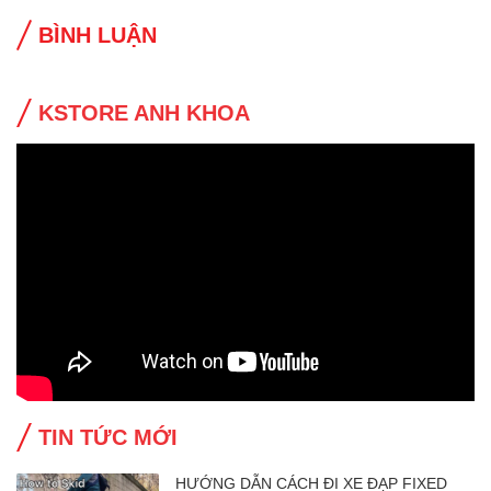
BÌNH LUẬN
KSTORE ANH KHOA
TIN TỨC MỚI
HƯỚNG DẪN CÁCH ĐI XE ĐẠP FIXED