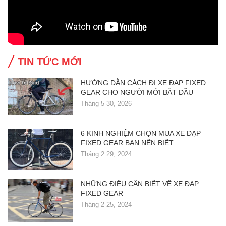
TIN TỨC MỚI
HƯỚNG DẪN CÁCH ĐI XE ĐẠP FIXED
GEAR CHO NGƯỜI MỚI BẮT ĐẦU
Tháng 5 30, 2026
6 KINH NGHIỆM CHỌN MUA XE ĐẠP
FIXED GEAR BẠN NÊN BIẾT
Tháng 2 29, 2024
NHỮNG ĐIỀU CẦN BIẾT VỀ XE ĐẠP
FIXED GEAR
Tháng 2 25, 2024