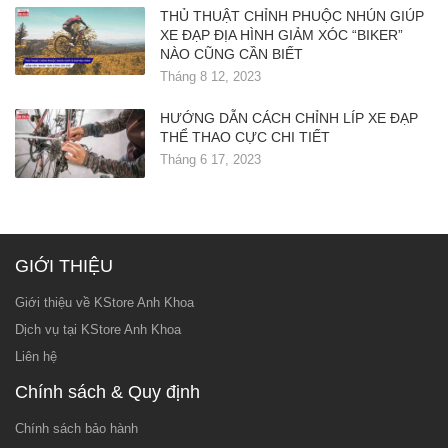
THỦ THUẬT CHỈNH PHUỘC NHÚN GIÚP
XE ĐẠP ĐỊA HÌNH GIẢM XÓC “BIKER”
NÀO CŨNG CẦN BIẾT
Tháng 8 12, 2023
HƯỚNG DẪN CÁCH CHỈNH LÍP XE ĐẠP
THỂ THAO CỰC CHI TIẾT
Tháng 6 17, 2023
GIỚI THIỆU
Giới thiệu về KStore Anh Khoa
Dịch vụ tại KStore Anh Khoa
Liên hệ
Chính sách & Quy định
Chính sách bảo hành