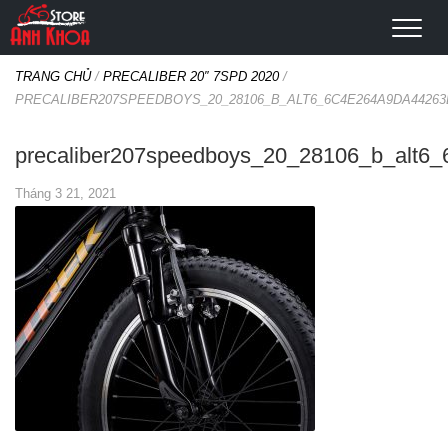
TRANG CHỦ
/
PRECALIBER 20″ 7SPD 2020
/
PRECALIBER207SPEEDBOYS_20_28106_B_ALT6_6C4E264A9DA4426
precaliber207speedboys_20_28106_b_alt6
Tháng 3 21, 2021