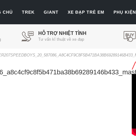
G CHỦ
TREK
GIANT
XE ĐẠP TRẺ EM
PHỤ KIỆN
HỖ TRỢ NHIỆT TÌNH
g
Tư vấn kĩ thuật về xe đạp
ER207SPEEDBOYS_20_587086_A8C4CF9C8F5B471BA38B69289146B433
86_a8c4cf9c8f5b471ba38b69289146b433_mast