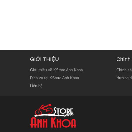
GIỚI THIỆU
Chính 
Giới thiệu về KStore Anh Khoa
Chính sá
Dịch vụ tại KStore Anh Khoa
Hướng d
Liên hệ