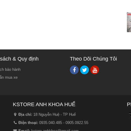
sách & Quy định
Theo Dõi Chúng Tôi
ch bảo hành
ẫn mua xe
KSTORE ANH KHOA HUẾ
P
Địa chỉ:
18 Nguyễn Huệ - TP Huế
Điện thoại:
0935.040.485 - 0905.0922.55
Email:
kstore.anhkhoa@gmail.com