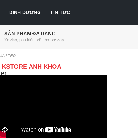
DINH DƯỠNG
TIN TỨC
SẢN PHẨM ĐA DẠNG
Xe đạp, phụ kiện, đồ chơi xe đạp
_MASTER
KSTORE ANH KHOA
er