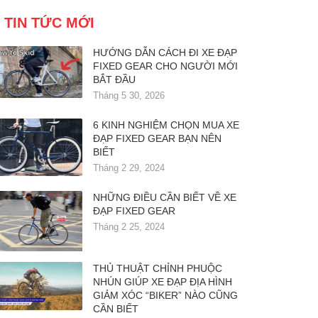
TIN TỨC MỚI
HƯỚNG DẪN CÁCH ĐI XE ĐẠP
FIXED GEAR CHO NGƯỜI MỚI
BẮT ĐẦU
Tháng 5 30, 2026
6 KINH NGHIỆM CHỌN MUA XE
ĐẠP FIXED GEAR BẠN NÊN
BIẾT
Tháng 2 29, 2024
NHỮNG ĐIỀU CẦN BIẾT VỀ XE
ĐẠP FIXED GEAR
Tháng 2 25, 2024
THỦ THUẬT CHỈNH PHUỘC
NHÚN GIÚP XE ĐẠP ĐỊA HÌNH
GIẢM XÓC “BIKER” NÀO CŨNG
CẦN BIẾT