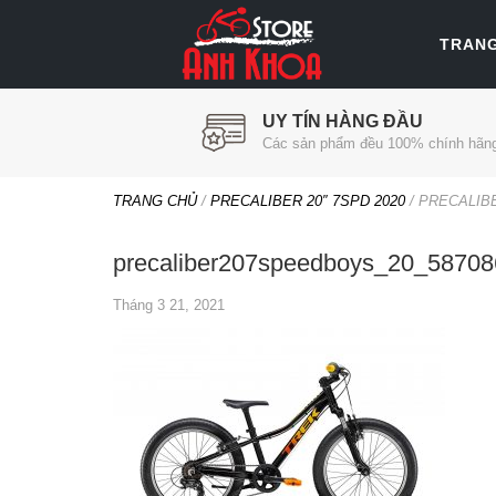
TRAN
UY TÍN HÀNG ĐẦU
Các sản phẩm đều 100% chính hãn
TRANG CHỦ
/
PRECALIBER 20″ 7SPD 2020
/
PRECALIB
precaliber207speedboys_20_5870
Tháng 3 21, 2021