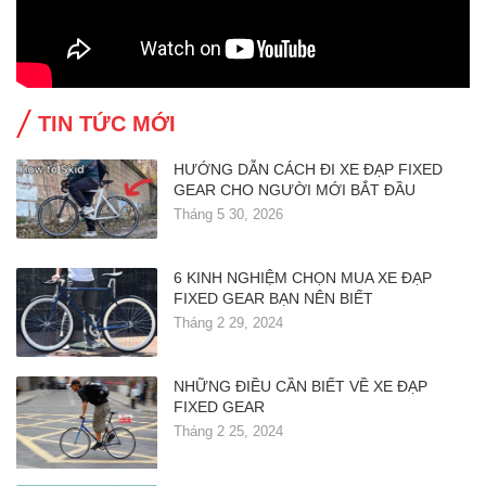
TIN TỨC MỚI
HƯỚNG DẪN CÁCH ĐI XE ĐẠP FIXED
GEAR CHO NGƯỜI MỚI BẮT ĐẦU
Tháng 5 30, 2026
6 KINH NGHIỆM CHỌN MUA XE ĐẠP
FIXED GEAR BẠN NÊN BIẾT
Tháng 2 29, 2024
NHỮNG ĐIỀU CẦN BIẾT VỀ XE ĐẠP
FIXED GEAR
Tháng 2 25, 2024