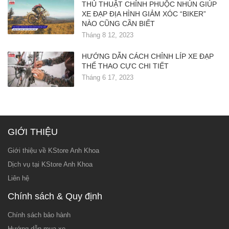
THỦ THUẬT CHỈNH PHUỘC NHÚN GIÚP
XE ĐẠP ĐỊA HÌNH GIẢM XÓC “BIKER”
NÀO CŨNG CẦN BIẾT
Tháng 8 12, 2023
HƯỚNG DẪN CÁCH CHỈNH LÍP XE ĐẠP
THỂ THAO CỰC CHI TIẾT
Tháng 6 17, 2023
GIỚI THIỆU
Giới thiệu về KStore Anh Khoa
Dịch vụ tại KStore Anh Khoa
Liên hệ
Chính sách & Quy định
Chính sách bảo hành
Hướng dẫn mua xe