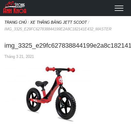
TRANG CHỦ
/
XE THĂNG BẰNG JETT SCOOT
/
IMG_3325_E29FC627838844199E2A8C182141E432_MASTER
img_3325_e29fc627838844199e2a8c182141
Tháng 3 21, 2021