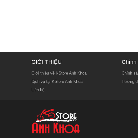
GIỚI THIỆU
Chính 
Giới thiệu về KStore Anh Khoa
Chính sá
Dịch vụ tại KStore Anh Khoa
Hướng d
Liên hệ