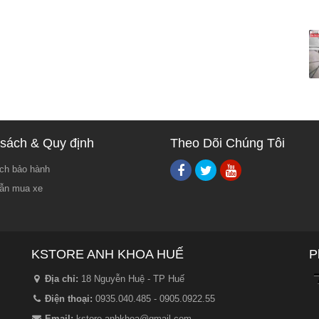
sách & Quy định
Theo Dõi Chúng Tôi
ch bảo hành
ẫn mua xe
KSTORE ANH KHOA HUẾ
P
Địa chỉ:
18 Nguyễn Huệ - TP Huế
Điện thoại:
0935.040.485 - 0905.0922.55
Email:
kstore.anhkhoa@gmail.com