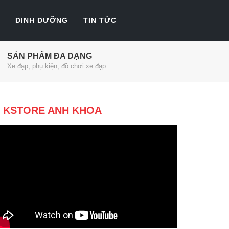
DINH DƯỠNG
TIN TỨC
SẢN PHẨM ĐA DẠNG
Xe đạp, phụ kiện, đồ chơi xe đạp
KSTORE ANH KHOA