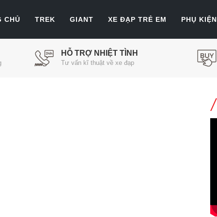
G CHỦ
TREK
GIANT
XE ĐẠP TRẺ EM
PHỤ KIỆN
HỖ TRỢ NHIỆT TÌNH
g
Tư vấn kĩ thuật về xe đạp