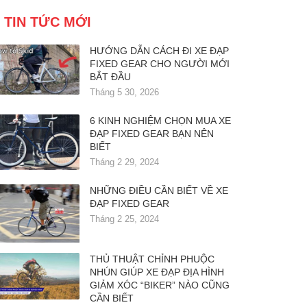
TIN TỨC MỚI
HƯỚNG DẪN CÁCH ĐI XE ĐẠP
FIXED GEAR CHO NGƯỜI MỚI
BẮT ĐẦU
Tháng 5 30, 2026
6 KINH NGHIỆM CHỌN MUA XE
ĐẠP FIXED GEAR BẠN NÊN
BIẾT
Tháng 2 29, 2024
NHỮNG ĐIỀU CẦN BIẾT VỀ XE
ĐẠP FIXED GEAR
Tháng 2 25, 2024
THỦ THUẬT CHỈNH PHUỘC
NHÚN GIÚP XE ĐẠP ĐỊA HÌNH
GIẢM XÓC “BIKER” NÀO CŨNG
CẦN BIẾT