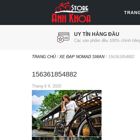
TRAN
UY TÍN HÀNG ĐẦU
Các sản phẩm đều 100% chính hãn
TRANG CHỦ
/
XE ĐẠP NOMAD SWAN
/
156361854882
156361854882
Tháng 6 9, 2020