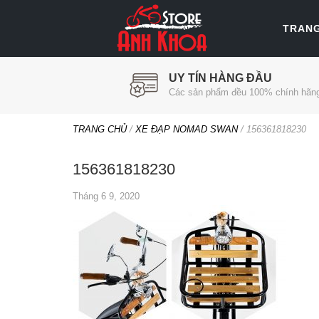
TRAN
UY TÍN HÀNG ĐẦU
Các sản phẩm đều 100% chính hãn
TRANG CHỦ
/
XE ĐẠP NOMAD SWAN
/
156361818230
156361818230
Tháng 6 9, 2020