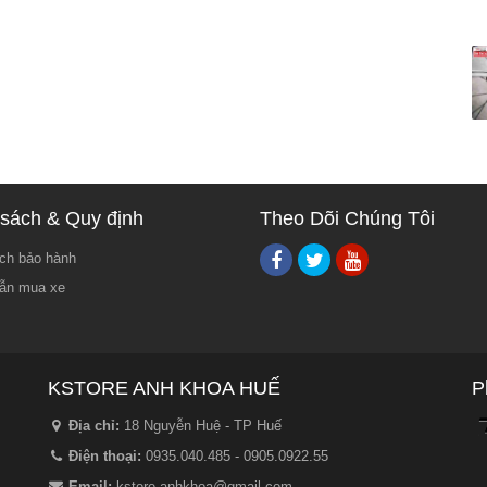
sách & Quy định
Theo Dõi Chúng Tôi
ch bảo hành
ẫn mua xe
KSTORE ANH KHOA HUẾ
P
Địa chỉ:
18 Nguyễn Huệ - TP Huế
Điện thoại:
0935.040.485 - 0905.0922.55
Email:
kstore.anhkhoa@gmail.com