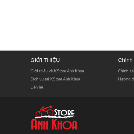
GIỚI THIỆU
Chính 
Giới thiệu về KStore Anh Khoa
Chính sá
Dịch vụ tại KStore Anh Khoa
Hướng d
Liên hệ