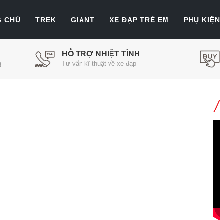
G CHỦ
TREK
GIANT
XE ĐẠP TRẺ EM
PHỤ KIỆN
HỖ TRỢ NHIỆT TÌNH
g
Tư vấn kĩ thuật về xe đạp