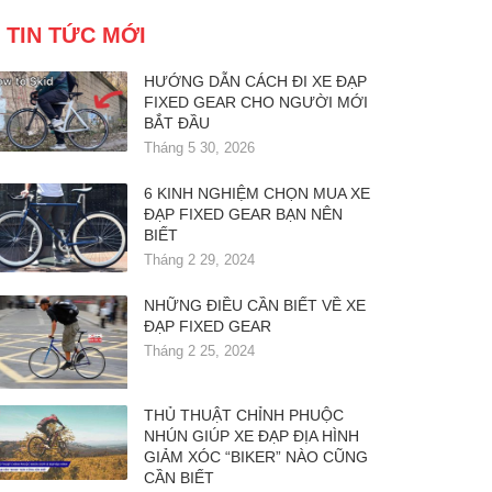
TIN TỨC MỚI
HƯỚNG DẪN CÁCH ĐI XE ĐẠP
FIXED GEAR CHO NGƯỜI MỚI
BẮT ĐẦU
Tháng 5 30, 2026
6 KINH NGHIỆM CHỌN MUA XE
ĐẠP FIXED GEAR BẠN NÊN
BIẾT
Tháng 2 29, 2024
NHỮNG ĐIỀU CẦN BIẾT VỀ XE
ĐẠP FIXED GEAR
Tháng 2 25, 2024
THỦ THUẬT CHỈNH PHUỘC
NHÚN GIÚP XE ĐẠP ĐỊA HÌNH
GIẢM XÓC “BIKER” NÀO CŨNG
CẦN BIẾT