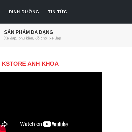
DINH DƯỠNG
TIN TỨC
SẢN PHẨM ĐA DẠNG
Xe đạp, phụ kiện, đồ chơi xe đạp
KSTORE ANH KHOA