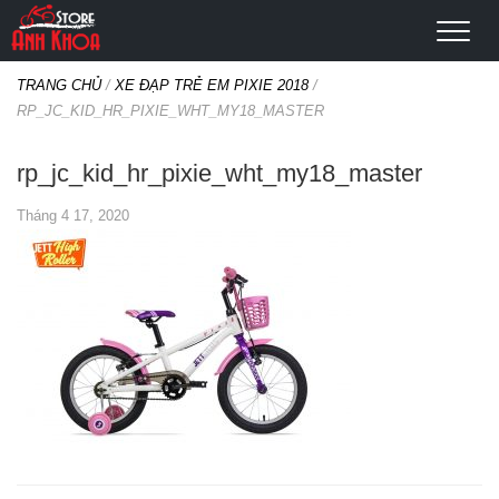
TRANG CHỦ
/
XE ĐẠP TRẺ EM PIXIE 2018
/
RP_JC_KID_HR_PIXIE_WHT_MY18_MASTER
rp_jc_kid_hr_pixie_wht_my18_master
Tháng 4 17, 2020