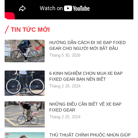
TIN TỨC MỚI
HƯỚNG DẪN CÁCH ĐI XE ĐẠP FIXED
GEAR CHO NGƯỜI MỚI BẮT ĐẦU
Tháng 5 30, 2026
6 KINH NGHIỆM CHỌN MUA XE ĐẠP
FIXED GEAR BẠN NÊN BIẾT
Tháng 2 29, 2024
NHỮNG ĐIỀU CẦN BIẾT VỀ XE ĐẠP
FIXED GEAR
Tháng 2 25, 2024
THỦ THUẬT CHỈNH PHUỘC NHÚN GIÚP