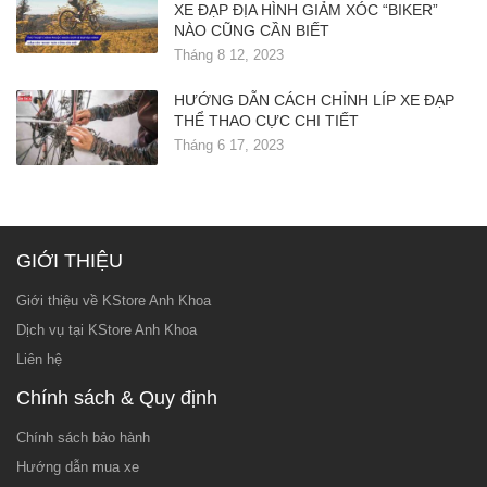
XE ĐẠP ĐỊA HÌNH GIẢM XÓC “BIKER”
NÀO CŨNG CẦN BIẾT
Tháng 8 12, 2023
HƯỚNG DẪN CÁCH CHỈNH LÍP XE ĐẠP
THỂ THAO CỰC CHI TIẾT
Tháng 6 17, 2023
GIỚI THIỆU
Giới thiệu về KStore Anh Khoa
Dịch vụ tại KStore Anh Khoa
Liên hệ
Chính sách & Quy định
Chính sách bảo hành
Hướng dẫn mua xe