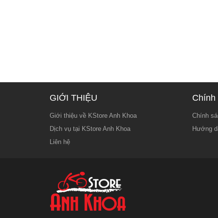
GIỚI THIỆU
Chính 
Giới thiệu về KStore Anh Khoa
Chính sá
Dịch vụ tại KStore Anh Khoa
Hướng d
Liên hệ