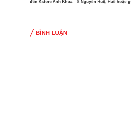
đến Kstore Anh Khoa – 8 Nguyễn Huệ, Huế hoặc g
BÌNH LUẬN