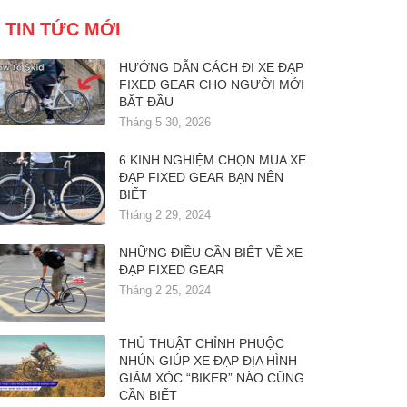
TIN TỨC MỚI
HƯỚNG DẪN CÁCH ĐI XE ĐẠP
FIXED GEAR CHO NGƯỜI MỚI
BẮT ĐẦU
Tháng 5 30, 2026
6 KINH NGHIỆM CHỌN MUA XE
ĐẠP FIXED GEAR BẠN NÊN
BIẾT
Tháng 2 29, 2024
NHỮNG ĐIỀU CẦN BIẾT VỀ XE
ĐẠP FIXED GEAR
Tháng 2 25, 2024
THỦ THUẬT CHỈNH PHUỘC
NHÚN GIÚP XE ĐẠP ĐỊA HÌNH
GIẢM XÓC “BIKER” NÀO CŨNG
CẦN BIẾT