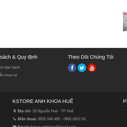
sách & Quy định
Theo Dõi Chúng Tôi
ch bảo hành
ẫn mua xe
KSTORE ANH KHOA HUẾ
P
Địa chỉ:
18 Nguyễn Huệ - TP Huế
Điện thoại:
0935.040.485 - 0905.0922.55
Email:
kstore.anhkhoa@gmail.com