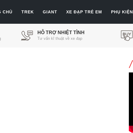
G CHỦ
TREK
GIANT
XE ĐẠP TRẺ EM
PHỤ KIỆN
HỖ TRỢ NHIỆT TÌNH
g
Tư vấn kĩ thuật về xe đạp