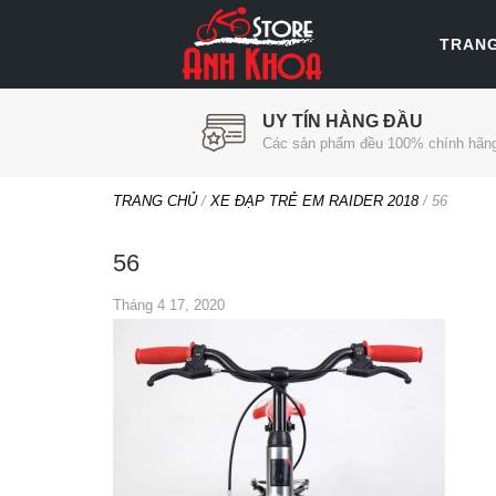
TRAN
UY TÍN HÀNG ĐẦU
Các sản phẩm đều 100% chính hãn
TRANG CHỦ
/
XE ĐẠP TRẺ EM RAIDER 2018
/
56
56
Tháng 4 17, 2020