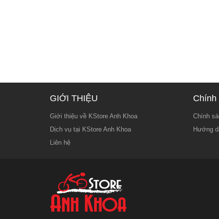
GIỚI THIỆU
Chính 
Giới thiệu về KStore Anh Khoa
Chính sá
Dịch vụ tại KStore Anh Khoa
Hướng d
Liên hệ