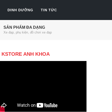
DINH DƯỠNG
TIN TỨC
SẢN PHẨM ĐA DẠNG
Xe đạp, phụ kiện, đồ chơi xe đạp
KSTORE ANH KHOA