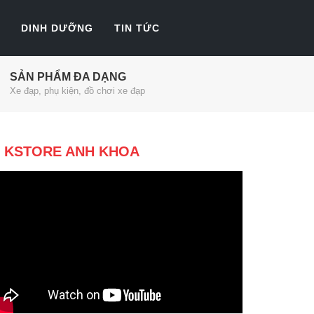
DINH DƯỠNG
TIN TỨC
SẢN PHẨM ĐA DẠNG
Xe đạp, phụ kiện, đồ chơi xe đạp
KSTORE ANH KHOA