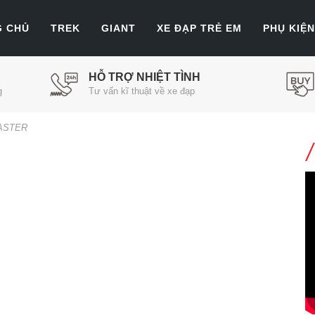
G CHỦ
TREK
GIANT
XE ĐẠP TRẺ EM
PHỤ KIỆN
HỖ TRỢ NHIỆT TÌNH
g
Tư vấn kĩ thuật về xe đạp
ASTER