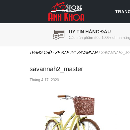
TRAN
UY TÍN HÀNG ĐẦU
Các sản phẩm đều 100% chính hãn
TRANG CHỦ
/
XE ĐẠP 24″ SAVANNAH
/
SAVANNAH2_M
savannah2_master
Tháng 4 17, 2020