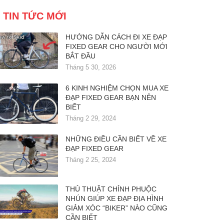
TIN TỨC MỚI
HƯỚNG DẪN CÁCH ĐI XE ĐẠP
FIXED GEAR CHO NGƯỜI MỚI
BẮT ĐẦU
Tháng 5 30, 2026
6 KINH NGHIỆM CHỌN MUA XE
ĐẠP FIXED GEAR BẠN NÊN
BIẾT
Tháng 2 29, 2024
NHỮNG ĐIỀU CẦN BIẾT VỀ XE
ĐẠP FIXED GEAR
Tháng 2 25, 2024
THỦ THUẬT CHỈNH PHUỘC
NHÚN GIÚP XE ĐẠP ĐỊA HÌNH
GIẢM XÓC “BIKER” NÀO CŨNG
CẦN BIẾT