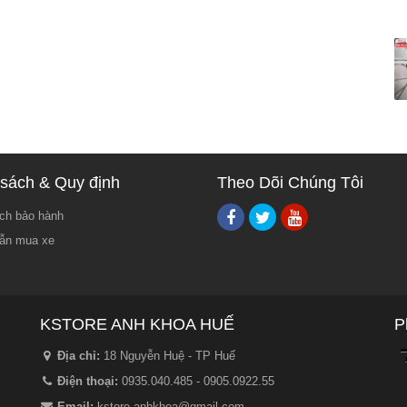
sách & Quy định
Theo Dõi Chúng Tôi
ch bảo hành
ẫn mua xe
KSTORE ANH KHOA HUẾ
P
Địa chỉ:
18 Nguyễn Huệ - TP Huế
Điện thoại:
0935.040.485 - 0905.0922.55
Email:
kstore.anhkhoa@gmail.com