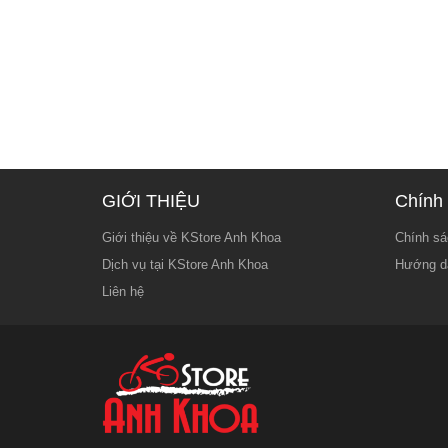
GIỚI THIỆU
Chính 
Giới thiệu về KStore Anh Khoa
Chính sá
Dịch vụ tại KStore Anh Khoa
Hướng d
Liên hệ