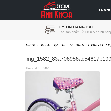
TRAN
UY TÍN HÀNG ĐẦU
Các sản phẩm đều 100% chính hãn
TRANG CHỦ
/
XE ĐẠP TRẺ EM CANDY ( THẮNG CHỮ V)
img_1582_83a706956ae54617b199
Tháng 4 10, 2020