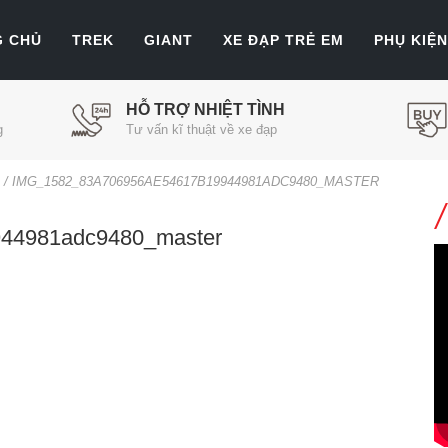
G CHỦ
TREK
GIANT
XE ĐẠP TRẺ EM
PHỤ KIỆN
HỖ TRỢ NHIỆT TÌNH
g
Tư vấn kĩ thuật về xe đạp
/
IMG_1582_83A706956AE54617B19944981ADC9480_MASTER
44981adc9480_master