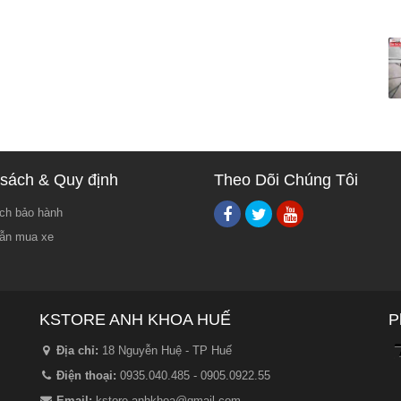
sách & Quy định
Theo Dõi Chúng Tôi
ch bảo hành
ẫn mua xe
KSTORE ANH KHOA HUẾ
P
Địa chỉ:
18 Nguyễn Huệ - TP Huế
Điện thoại:
0935.040.485 - 0905.0922.55
Email:
kstore.anhkhoa@gmail.com