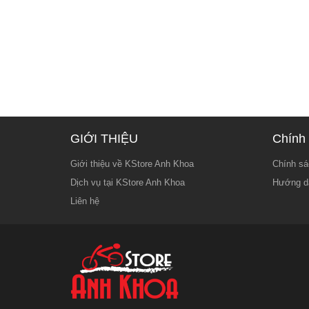
GIỚI THIỆU
Chính 
Giới thiệu về KStore Anh Khoa
Chính sá
Dịch vụ tại KStore Anh Khoa
Hướng d
Liên hệ