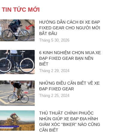
TIN TỨC MỚI
HƯỚNG DẪN CÁCH ĐI XE ĐẠP
FIXED GEAR CHO NGƯỜI MỚI
BẮT ĐẦU
Tháng 5 30, 2026
6 KINH NGHIỆM CHỌN MUA XE
ĐẠP FIXED GEAR BẠN NÊN
BIẾT
Tháng 2 29, 2024
NHỮNG ĐIỀU CẦN BIẾT VỀ XE
ĐẠP FIXED GEAR
Tháng 2 25, 2024
THỦ THUẬT CHỈNH PHUỘC
NHÚN GIÚP XE ĐẠP ĐỊA HÌNH
GIẢM XÓC “BIKER” NÀO CŨNG
CẦN BIẾT