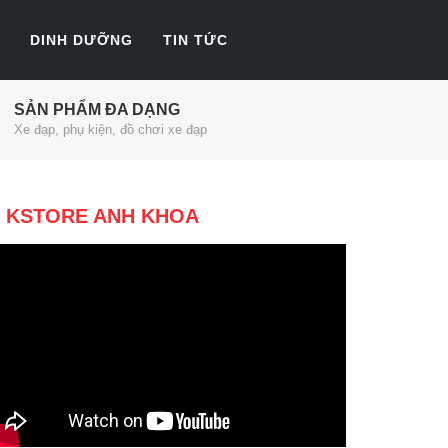
DINH DƯỠNG
TIN TỨC
SẢN PHẨM ĐA DẠNG
Xe đạp, phụ kiện, đồ chơi xe đạp
KSTORE ANH KHOA