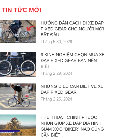
TIN TỨC MỚI
HƯỚNG DẪN CÁCH ĐI XE ĐẠP
FIXED GEAR CHO NGƯỜI MỚI
BẮT ĐẦU
Tháng 5 30, 2026
6 KINH NGHIỆM CHỌN MUA XE
ĐẠP FIXED GEAR BẠN NÊN
BIẾT
Tháng 2 29, 2024
NHỮNG ĐIỀU CẦN BIẾT VỀ XE
ĐẠP FIXED GEAR
Tháng 2 25, 2024
THỦ THUẬT CHỈNH PHUỘC
NHÚN GIÚP XE ĐẠP ĐỊA HÌNH
GIẢM XÓC “BIKER” NÀO CŨNG
CẦN BIẾT