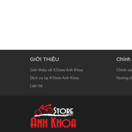
GIỚI THIỆU
Chính 
Giới thiệu về KStore Anh Khoa
Chính sá
Dịch vụ tại KStore Anh Khoa
Hướng d
Liên hệ