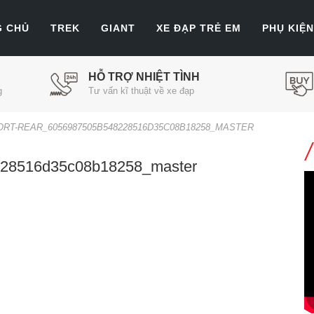
G CHỦ
TREK
GIANT
XE ĐẠP TRẺ EM
PHỤ KIỆN
HỖ TRỢ NHIỆT TÌNH
g
Tư vấn kĩ thuật về xe đạp
ORT-REAR_6056987505B548228516D35C08B18258_MASTER
8228516d35c08b18258_master