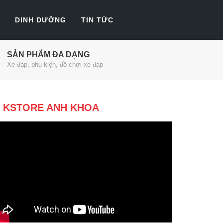
DINH DƯỠNG
TIN TỨC
SẢN PHẨM ĐA DẠNG
Xe đạp, phụ kiện, đồ chơi xe đạp
KSTORE ANH KHOA