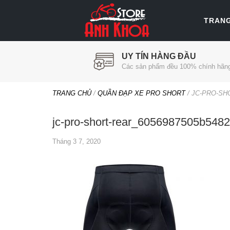
TRAN
UY TÍN HÀNG ĐẦU
Các sản phẩm đều 100% chính hãn
TRANG CHỦ
/
QUẦN ĐẠP XE PRO SHORT
/
JC-PRO-SH
jc-pro-short-rear_6056987505b54
Tháng 3 7, 2020