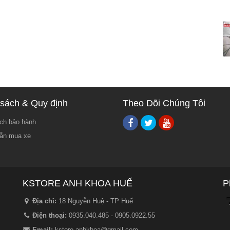
sách & Quy định
Theo Dõi Chúng Tôi
ch bảo hành
ẫn mua xe
KSTORE ANH KHOA HUẾ
P
Địa chỉ:
18 Nguyễn Huệ - TP Huế
Điện thoại:
0935.040.485 - 0905.0922.55
Email:
kstore.anhkhoa@gmail.com