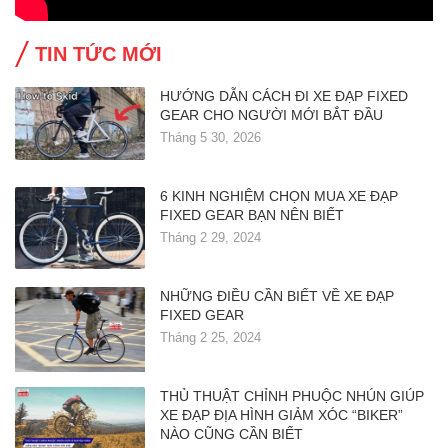
TIN TỨC MỚI
HƯỚNG DẪN CÁCH ĐI XE ĐẠP FIXED
GEAR CHO NGƯỜI MỚI BẮT ĐẦU
Tháng 5 30, 2026
6 KINH NGHIỆM CHỌN MUA XE ĐẠP
FIXED GEAR BẠN NÊN BIẾT
Tháng 2 29, 2024
NHỮNG ĐIỀU CẦN BIẾT VỀ XE ĐẠP
FIXED GEAR
Tháng 2 25, 2024
THỦ THUẬT CHỈNH PHUỘC NHÚN GIÚP
XE ĐẠP ĐỊA HÌNH GIẢM XÓC “BIKER”
NÀO CŨNG CẦN BIẾT