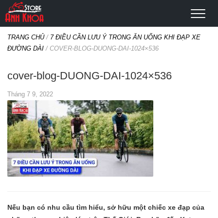
TRANG CHỦ
/
7 ĐIỀU CẦN LƯU Ý TRONG ĂN UỐNG KHI ĐẠP XE
ĐƯỜNG DÀI
/
COVER-BLOG-DUONG-DAI-1024×536
cover-blog-DUONG-DAI-1024×536
Tháng 7 9, 2022
Nếu bạn có nhu cầu tìm hiểu, sở hữu một chiếc xe đạp của