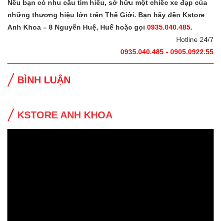
Nếu bạn có nhu cầu tìm hiểu, sở hữu một chiếc xe đạp của
những thương hiệu lớn trên Thế Giới. Bạn hãy đến Kstore
Anh Khoa – 8 Nguyễn Huệ, Huế hoặc gọi
0935.040.485.
Hotline 24/7
0935.040.485 - 0905.0922.55
BÌNH LUẬN
KSTORE ANH KHOA