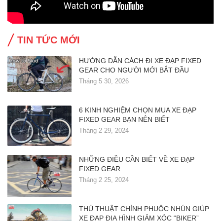
TIN TỨC MỚI
HƯỚNG DẪN CÁCH ĐI XE ĐẠP FIXED
GEAR CHO NGƯỜI MỚI BẮT ĐẦU
Tháng 5 30, 2026
6 KINH NGHIỆM CHỌN MUA XE ĐẠP
FIXED GEAR BẠN NÊN BIẾT
Tháng 2 29, 2024
NHỮNG ĐIỀU CẦN BIẾT VỀ XE ĐẠP
FIXED GEAR
Tháng 2 25, 2024
THỦ THUẬT CHỈNH PHUỘC NHÚN GIÚP
XE ĐẠP ĐỊA HÌNH GIẢM XÓC “BIKER”