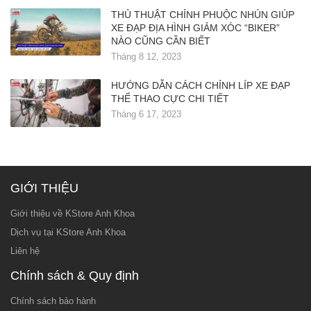
THỦ THUẬT CHỈNH PHUỘC NHÚN GIÚP
XE ĐẠP ĐỊA HÌNH GIẢM XÓC “BIKER”
NÀO CŨNG CẦN BIẾT
Tháng 8 12, 2023
HƯỚNG DẪN CÁCH CHỈNH LÍP XE ĐẠP
THỂ THAO CỰC CHI TIẾT
Tháng 6 17, 2023
GIỚI THIỆU
Giới thiệu về KStore Anh Khoa
Dịch vụ tại KStore Anh Khoa
Liên hệ
Chính sách & Quy định
Chính sách bảo hành