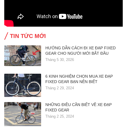
TIN TỨC MỚI
HƯỚNG DẪN CÁCH ĐI XE ĐẠP FIXED
GEAR CHO NGƯỜI MỚI BẮT ĐẦU
Tháng 5 30, 2026
6 KINH NGHIỆM CHỌN MUA XE ĐẠP
FIXED GEAR BẠN NÊN BIẾT
Tháng 2 29, 2024
NHỮNG ĐIỀU CẦN BIẾT VỀ XE ĐẠP
FIXED GEAR
Tháng 2 25, 2024