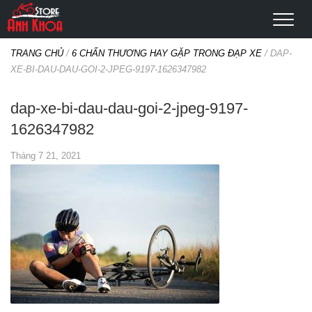
TRANG CHỦ
/
6 CHẤN THƯƠNG HAY GẶP TRONG ĐẠP XE
/
DAP-
XE-BI-DAU-DAU-GOI-2-JPEG-9197-1626347982
dap-xe-bi-dau-dau-goi-2-jpeg-9197-
1626347982
Tháng 7 21, 2021