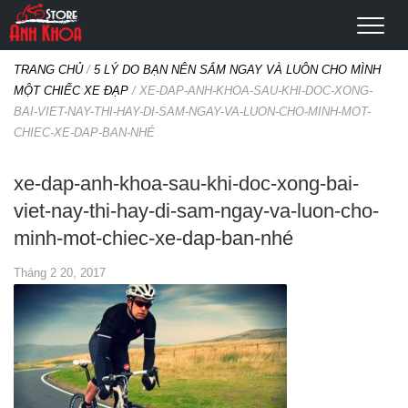
TRANG CHỦ
/
5 LÝ DO BẠN NÊN SẮM NGAY VÀ LUÔN CHO MÌNH
MỘT CHIẾC XE ĐẠP
/
XE-DAP-ANH-KHOA-SAU-KHI-DOC-XONG-
BAI-VIET-NAY-THI-HAY-DI-SAM-NGAY-VA-LUON-CHO-MINH-MOT-
CHIEC-XE-DAP-BAN-NHÉ
xe-dap-anh-khoa-sau-khi-doc-xong-bai-
viet-nay-thi-hay-di-sam-ngay-va-luon-cho-
minh-mot-chiec-xe-dap-ban-nhé
Tháng 2 20, 2017