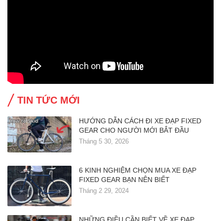
TIN TỨC MỚI
HƯỚNG DẪN CÁCH ĐI XE ĐẠP FIXED
GEAR CHO NGƯỜI MỚI BẮT ĐẦU
Tháng 5 30, 2026
6 KINH NGHIỆM CHỌN MUA XE ĐẠP
FIXED GEAR BẠN NÊN BIẾT
Tháng 2 29, 2024
NHỮNG ĐIỀU CẦN BIẾT VỀ XE ĐẠP