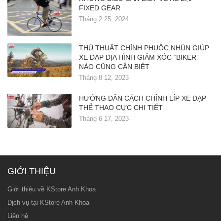
FIXED GEAR
Tháng 2 25, 2024
THỦ THUẬT CHỈNH PHUỘC NHÚN GIÚP
XE ĐẠP ĐỊA HÌNH GIẢM XÓC “BIKER”
NÀO CŨNG CẦN BIẾT
Tháng 8 12, 2023
HƯỚNG DẪN CÁCH CHỈNH LÍP XE ĐẠP
THỂ THAO CỰC CHI TIẾT
Tháng 6 17, 2023
GIỚI THIỆU
Giới thiệu về KStore Anh Khoa
Dịch vụ tại KStore Anh Khoa
Liên hệ