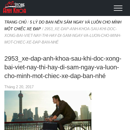
TRANG CHỦ
/
5 LÝ DO BẠN NÊN SẮM NGAY VÀ LUÔN CHO MÌNH
MỘT CHIẾC XE ĐẠP
/
2953_XE-DAP-ANH-KHOA-SAU-KHI-DOC-
XONG-BAI-VIET-NAY-THI-HAY-DI-SAM-NGAY-VA-LUON-CHO-MINH-
MOT-CHIEC-XE-DAP-BAN-NHÉ
2953_xe-dap-anh-khoa-sau-khi-doc-xong-
bai-viet-nay-thi-hay-di-sam-ngay-va-luon-
cho-minh-mot-chiec-xe-dap-ban-nhé
Tháng 2 20, 2017