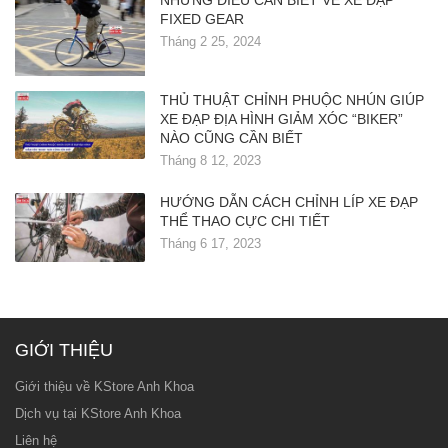
NHỮNG ĐIỀU CẦN BIẾT VỀ XE ĐẠP
FIXED GEAR
Tháng 2 25, 2024
THỦ THUẬT CHỈNH PHUỘC NHÚN GIÚP
XE ĐẠP ĐỊA HÌNH GIẢM XÓC “BIKER”
NÀO CŨNG CẦN BIẾT
Tháng 8 12, 2023
HƯỚNG DẪN CÁCH CHỈNH LÍP XE ĐẠP
THỂ THAO CỰC CHI TIẾT
Tháng 6 17, 2023
GIỚI THIỆU
Giới thiệu về KStore Anh Khoa
Dịch vụ tại KStore Anh Khoa
Liên hệ