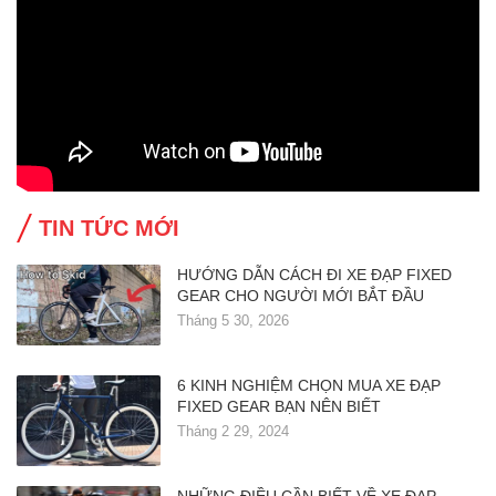
TIN TỨC MỚI
HƯỚNG DẪN CÁCH ĐI XE ĐẠP FIXED
GEAR CHO NGƯỜI MỚI BẮT ĐẦU
Tháng 5 30, 2026
6 KINH NGHIỆM CHỌN MUA XE ĐẠP
FIXED GEAR BẠN NÊN BIẾT
Tháng 2 29, 2024