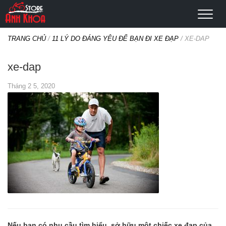
TRANG CHỦ
/
11 LÝ DO ĐÁNG YÊU ĐỂ BẠN ĐI XE ĐẠP
/
XE-DAP
xe-dap
Tháng 2 5, 2020
Nếu bạn có nhu cầu tìm hiểu, sở hữu một chiếc xe đạp của