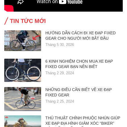
TIN TỨC MỚI
HƯỚNG DẪN CÁCH ĐI XE ĐẠP FIXED
GEAR CHO NGƯỜI MỚI BẮT ĐẦU
Tháng 5 30, 2026
6 KINH NGHIỆM CHỌN MUA XE ĐẠP
FIXED GEAR BẠN NÊN BIẾT
Tháng 2 29, 2024
NHỮNG ĐIỀU CẦN BIẾT VỀ XE ĐẠP
FIXED GEAR
Tháng 2 25, 2024
THỦ THUẬT CHỈNH PHUỘC NHÚN GIÚP
XE ĐẠP ĐỊA HÌNH GIẢM XÓC “BIKER”